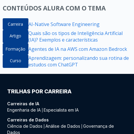
CONTEÚDOS ALURA COM O TEMA
AI-Native Software Engineering
Carreira
Quais são os tipos de Inteligência Artificial
Artigo
(IA)? Exemplos e características
Agentes de IA na AWS com Amazon Bedrock
Formação
Aprendizagem: personalizando sua rotina de
Curso
estudos com ChatGPT
TRILHAS POR CARREIRA
Carreiras de IA
Engenharia de IA
Especialista em IA
|
Carreiras de Dados
Ciência de Dados
Análise de Dados
Governança de
|
|
Dados