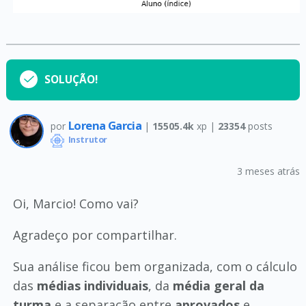
SOLUÇÃO!
Lorena Garcia
por
|
15505.4k
xp |
23354
posts
Instrutor
3 meses atrás
Oi, Marcio! Como vai?
Agradeço por compartilhar.
Sua análise ficou bem organizada, com o cálculo
das
médias individuais
, da
média geral da
turma
e a separação entre
aprovados
e