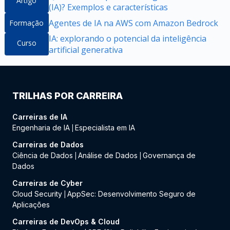
Artigo
(IA)? Exemplos e características
Agentes de IA na AWS com Amazon Bedrock
Formação
IA: explorando o potencial da inteligência
Curso
artificial generativa
TRILHAS POR CARREIRA
Carreiras de IA
Engenharia de IA
Especialista em IA
|
Carreiras de Dados
Ciência de Dados
Análise de Dados
Governança de
|
|
Dados
Carreiras de Cyber
Cloud Security
AppSec: Desenvolvimento Seguro de
|
Aplicações
Carreiras de DevOps & Cloud