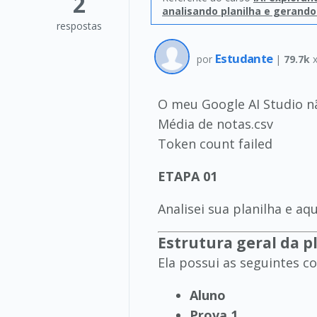
2
analisando planilha e gerando
respostas
Estudante
por
|
79.7k
x
O meu Google AI Studio nã
Média de notas.csv
Token count failed
ETAPA 01
Analisei sua planilha e aq
Estrutura geral da p
Ela possui as seguintes co
Aluno
Prova 1