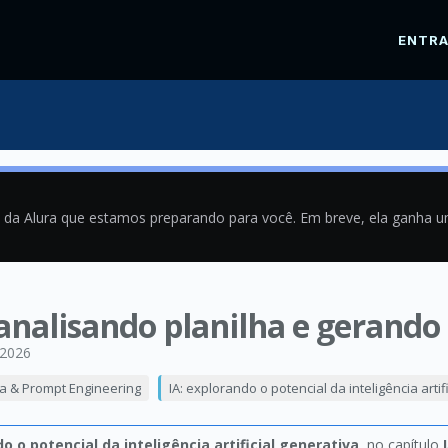
ENTR
a da Alura que estamos preparando para você. Em breve, ela ganha 
nalisando planilha e gerando 
/2026
va & Prompt Engineering
IA: explorando o potencial da inteligência artif
do o potencial da inteligência artificial generativa
, no capítulo