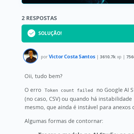
2
RESPOSTAS
SOLUÇÃO!
Victor Costa Santos
por
|
3610.7k
xp |
756
Oii, tudo bem?
O erro
no Google AI S
Token count failed
(no caso, CSV) ou quando há instabilidade
mesmo, que ainda é instável para anexos d
Algumas formas de contornar: