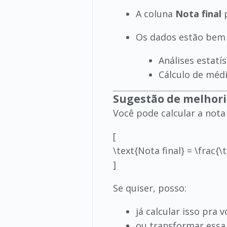
A coluna
Nota final
p
Os dados estão bem 
Análises estatís
Cálculo de méd
Sugestão de melhor
Você pode calcular a nota
[
\text{Nota final} = \frac{\
]
Se quiser, posso:
já calcular isso pra 
ou transformar essa 