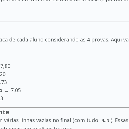
ética de cada aluno considerando as 4 provas. Aqui v
7,80
20
,73
o
→ 7,05
93
nte
 várias linhas vazias no final (com tudo
). Essa
NaN
roblemas em análises futuras.