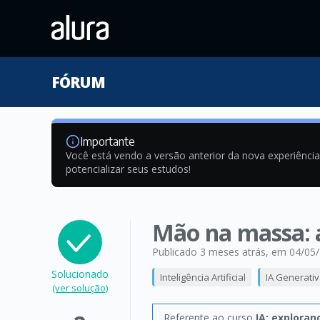
FÓRUM
Importante
Você está vendo a versão anterior da nova experiênci
potencializar seus estudos!
Mão na massa: a
Publicado 3 meses atrás
, em 04/05
Solucionado
Inteligência Artificial
IA Generati
(ver solução)
Referente ao curso
IA: exploran