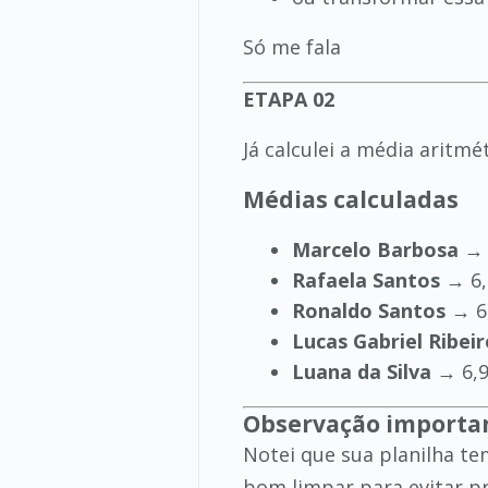
Só me fala
ETAPA 02
Já calculei a média aritm
Médias calculadas
Marcelo Barbosa
→ 
Rafaela Santos
→ 6,
Ronaldo Santos
→ 6
Lucas Gabriel Ribeir
Luana da Silva
→ 6,
Observação importa
Notei que sua planilha tem
bom limpar para evitar p