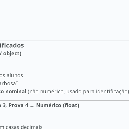
ificados
/ object)
os alunos
arbosa”
co nominal
(não numérico, usado para identificação)
a 3, Prova 4 → Numérico (float)
m casas decimais