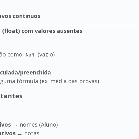
ivos contínuos
 (float) com valores ausentes
stão como
(vazio)
NaN
lculada/preenchida
guma fórmula (ex: média das provas)
tantes
ivos
→ nomes (Aluno)
ativos
→ notas