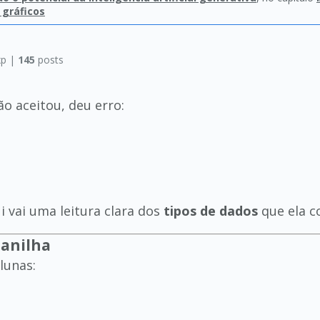
 gráficos
p |
145
posts
o aceitou, deu erro:
ui vai uma leitura clara dos
tipos de dados
que ela co
lanilha
lunas: