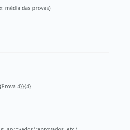
x: média das provas)
t{Prova 4}}{4}
ng, aprovados/reprovados, etc.)