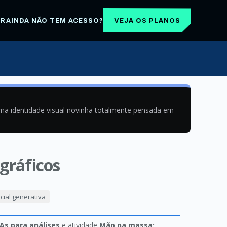
VEJA OS PLANOS
AR
AINDA NÃO TEM ACESSO?
uma identidade visual novinha totalmente pensada em
gráficos
icial generativa
IAs para análises
e atividade
Mão na massa: