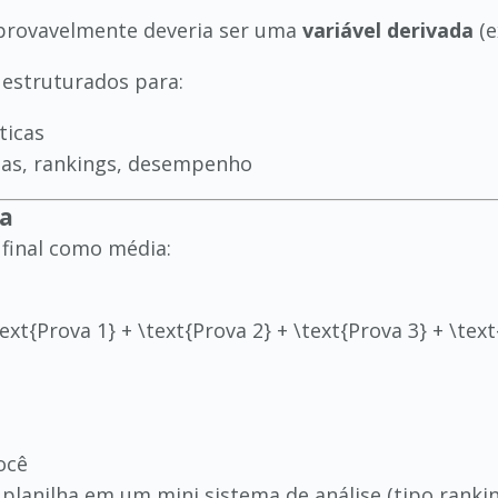
rovavelmente deveria ser uma
variável derivada
(e
estruturados para:
ticas
ias, rankings, desempenho
ia
 final como média:
text{Prova 1} + \text{Prova 2} + \text{Prova 3} + \tex
você
planilha em um mini sistema de análise (tipo ranki