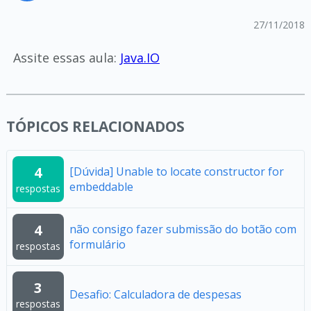
27/11/2018
Assite essas aula:
Java.IO
TÓPICOS RELACIONADOS
4
[Dúvida] Unable to locate constructor for
embeddable
respostas
4
não consigo fazer submissão do botão com
formulário
respostas
3
Desafio: Calculadora de despesas
respostas