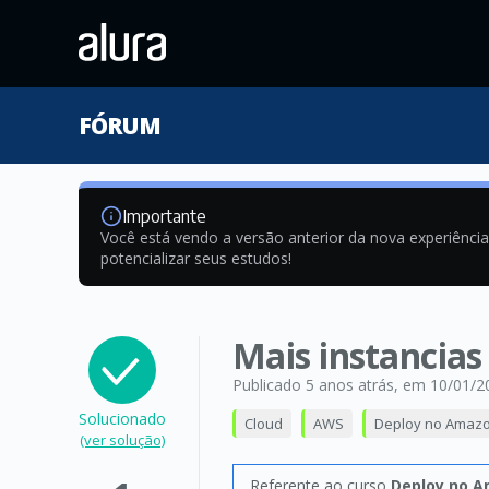
FÓRUM
Importante
Você está vendo a versão anterior da nova experiênci
potencializar seus estudos!
Mais instancias
Publicado 5 anos atrás
, em 10/01/2
Solucionado
Cloud
AWS
Deploy no Amazon
(ver solução)
Referente ao curso
Deploy no Am