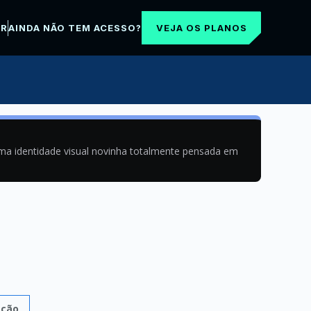
VEJA OS PLANOS
AR
AINDA NÃO TEM ACESSO?
uma identidade visual novinha totalmente pensada em
ação