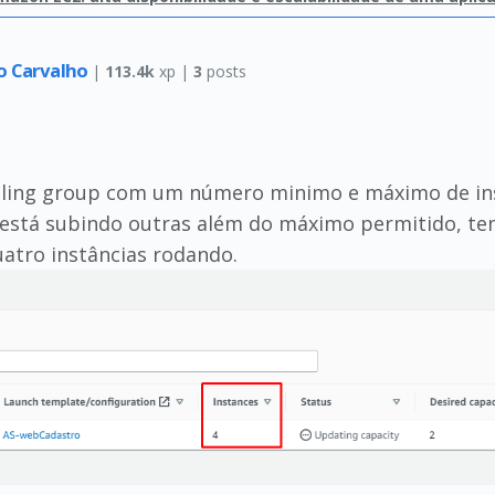
o Carvalho
|
113.4k
xp |
3
posts
scaling group com um número minimo e máximo de in
g está subindo outras além do máximo permitido, te
uatro instâncias rodando.