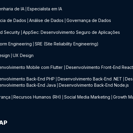
nharia de IA
Especialista em IA
|
cia de Dados
Análise de Dados
Governança de Dados
|
|
d Security
AppSec: Desenvolvimento Seguro de Aplicações
|
form Engineering
SRE (Site Reliability Engineering)
|
esign
UX Design
|
nvolvimento Mobile com Flutter
Desenvolvimento Front-End Reac
|
envolvimento Back-End PHP
Desenvolvimento Back-End .NET
Des
|
|
envolvimento Back-End Java
Desenvolvimento Back-End Node.js
|
rança
Recursos Humanos (RH)
Social Media Marketing
Growth Ma
|
|
|
IAP