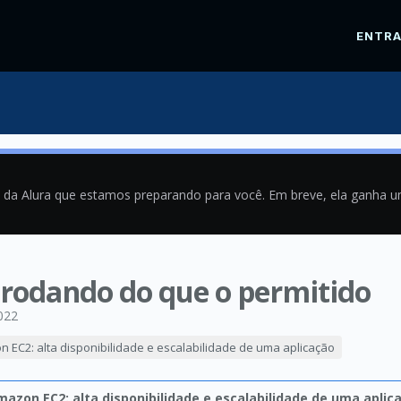
ENTR
a da Alura que estamos preparando para você. Em breve, ela ganha 
 rodando do que o permitido
022
 EC2: alta disponibilidade e escalabilidade de uma aplicação
azon EC2: alta disponibilidade e escalabilidade de uma aplic