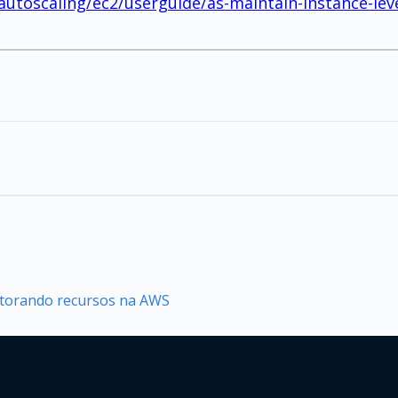
utoscaling/ec2/userguide/as-maintain-instance-lev
nitorando recursos na AWS