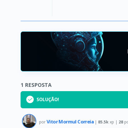
1
RESPOSTA
SOLUÇÃO!
Vitor Mormul Correia
por
|
85.5k
xp |
28
po