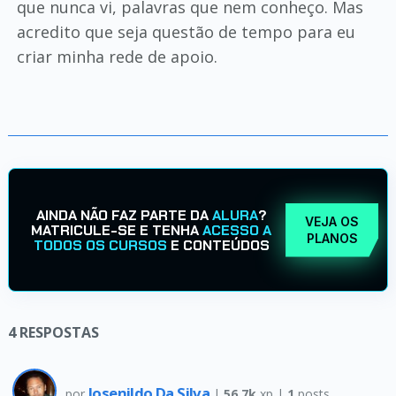
que nunca vi, palavras que nem conheço. Mas
acredito que seja questão de tempo para eu
criar minha rede de apoio.
AINDA NÃO FAZ PARTE DA
ALURA
?
VEJA OS
MATRICULE-SE E TENHA
ACESSO A
PLANOS
TODOS OS CURSOS
E CONTEÚDOS
4
RESPOSTAS
Josenildo Da Silva
por
|
56.7k
xp |
1
posts