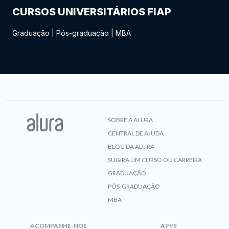
CURSOS UNIVERSITÁRIOS FIAP
Graduação
|
Pós-graduação
|
MBA
SOBRE A ALURA
CENTRAL DE AJUDA
BLOG DA ALURA
SUGIRA UM CURSO OU CARREIRA
GRADUAÇÃO
PÓS-GRADUAÇÃO
MBA
ACOMPANHE-NOS
APPS