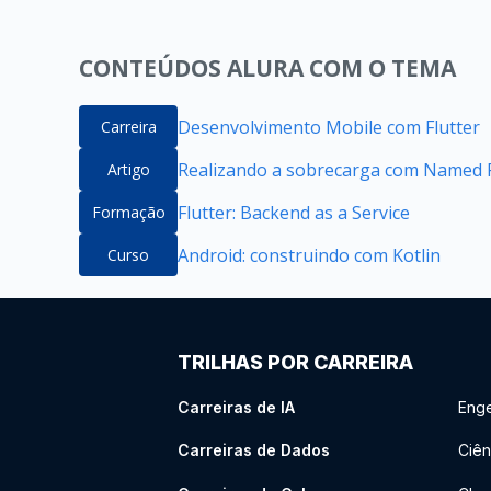
CONTEÚDOS ALURA COM O TEMA
Desenvolvimento Mobile com Flutter
Carreira
Realizando a sobrecarga com Named P
Artigo
Flutter: Backend as a Service
Formação
Android: construindo com Kotlin
Curso
TRILHAS POR CARREIRA
Carreiras de IA
Enge
Carreiras de Dados
Ciên