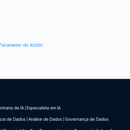
arameter do Kotlin
nharia de IA
Especialista em IA
|
cia de Dados
Análise de Dados
Governança de Dados
|
|