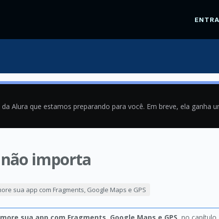
ENTR
a da Alura que estamos preparando para você. Em breve, ela ganha 
 não importa
8
rimore sua app com Fragments, Google Maps e GPS
primore sua app com Fragments, Google Maps e GPS
, no capítulo