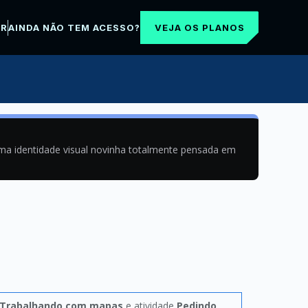
VEJA OS PLANOS
AR
AINDA NÃO TEM ACESSO?
uma identidade visual novinha totalmente pensada em
Trabalhando com mapas
e atividade
Pedindo