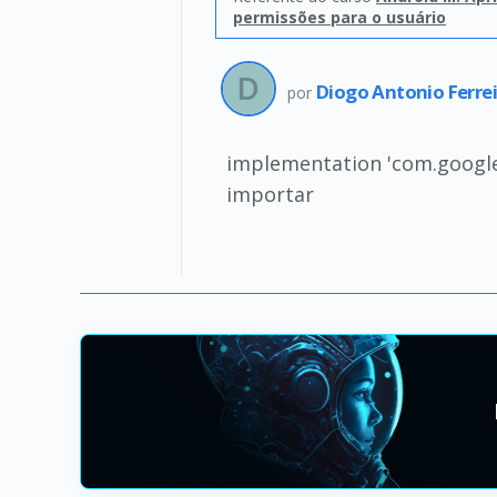
permissões para o usuário
Diogo Antonio Ferre
por
implementation 'com.google.
importar