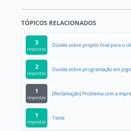
TÓPICOS RELACIONADOS
3
Dúvida sobre projeto final para o cl
respostas
2
Duvida sobre programação em jogo
respostas
1
[Reclamação] Problema com a impres
respostas
1
Teste
respostas