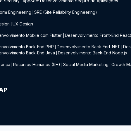
d Security
AppSec: Desenvolvimento Seguro de Aplicações
|
form Engineering
SRE (Site Reliability Engineering)
|
esign
UX Design
|
nvolvimento Mobile com Flutter
Desenvolvimento Front-End Reac
|
envolvimento Back-End PHP
Desenvolvimento Back-End .NET
Des
|
|
envolvimento Back-End Java
Desenvolvimento Back-End Node.js
|
rança
Recursos Humanos (RH)
Social Media Marketing
Growth Ma
|
|
|
IAP