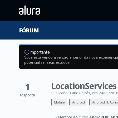
FÓRUM
Importante
Você está vendo a versão anterior da nova experiênci
potencializar seus estudos!
LocationServices
1
Publicado 8 anos atrás
, em 24/09/201
resposta
Mobile
Android
Android III: Ap
Referente ao curso
Android III: A