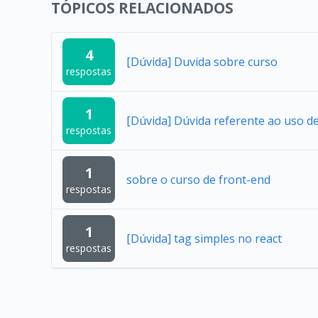
TÓPICOS RELACIONADOS
4
[Dúvida] Duvida sobre curso
respostas
1
[Dúvida] Dúvida referente ao uso 
respostas
1
sobre o curso de front-end
respostas
1
[Dúvida] tag simples no react
respostas