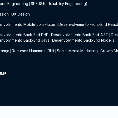
form Engineering
SRE (Site Reliability Engineering)
|
esign
UX Design
|
nvolvimento Mobile com Flutter
Desenvolvimento Front-End Reac
|
envolvimento Back-End PHP
Desenvolvimento Back-End .NET
Des
|
|
envolvimento Back-End Java
Desenvolvimento Back-End Node.js
|
rança
Recursos Humanos (RH)
Social Media Marketing
Growth Ma
|
|
|
IAP