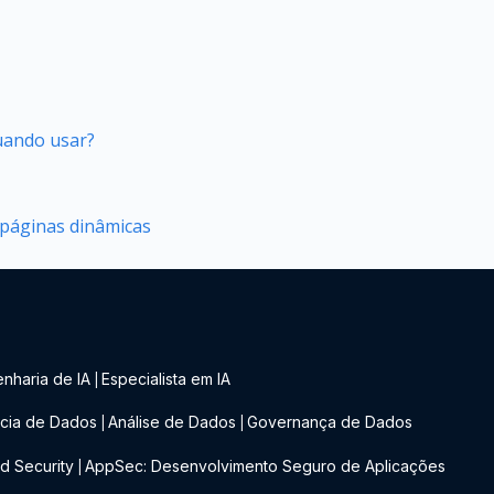
quando usar?
 páginas dinâmicas
nharia de IA
Especialista em IA
|
cia de Dados
Análise de Dados
Governança de Dados
|
|
d Security
AppSec: Desenvolvimento Seguro de Aplicações
|