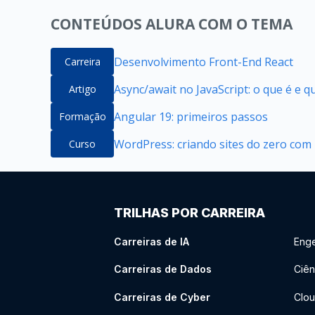
CONTEÚDOS ALURA COM O TEMA
Desenvolvimento Front-End React
Carreira
Async/await no JavaScript: o que é e 
Artigo
Angular 19: primeiros passos
Formação
WordPress: criando sites do zero com
Curso
TRILHAS POR CARREIRA
Carreiras de IA
Enge
Carreiras de Dados
Ciên
Carreiras de Cyber
Clou