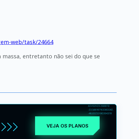
agem-web/task/24664
 massa, entretanto não sei do que se
VEJA OS PLANOS