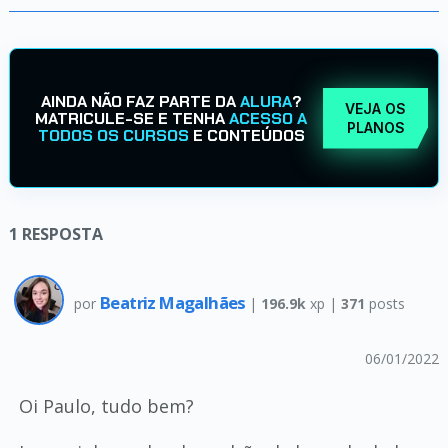
AINDA NÃO FAZ PARTE DA
ALURA
?
VEJA OS
MATRICULE-SE E TENHA
ACESSO A
PLANOS
TODOS OS CURSOS
E CONTEÚDOS
1
RESPOSTA
Beatriz Magalhães
por
|
196.9k
xp |
371
posts
06/01/2022
Oi Paulo, tudo bem?