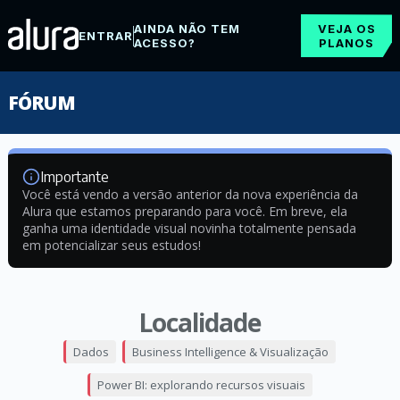
AINDA NÃO TEM
VEJA OS
ENTRAR
ACESSO?
PLANOS
FÓRUM
Importante
Você está vendo a versão anterior da nova experiência da
Alura que estamos preparando para você. Em breve, ela
ganha uma identidade visual novinha totalmente pensada
em potencializar seus estudos!
Localidade
Dados
Business Intelligence & Visualização
Power BI: explorando recursos visuais