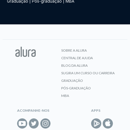
Graduação
|
Pós-graduação
|
MBA
SOBRE A ALURA
CENTRAL DE AJUDA
BLOG DA ALURA
SUGIRA UM CURSO OU CARREIRA
GRADUAÇÃO
PÓS-GRADUAÇÃO
MBA
ACOMPANHE-NOS
APPS