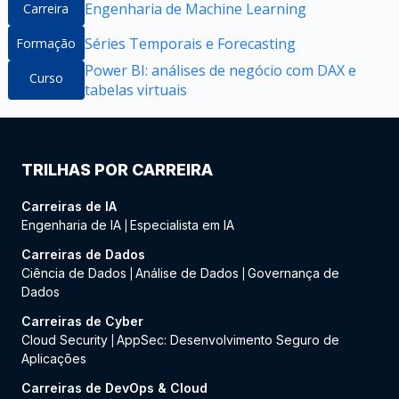
Engenharia de Machine Learning
Carreira
Séries Temporais e Forecasting
Formação
Power BI: análises de negócio com DAX e
Curso
tabelas virtuais
TRILHAS POR CARREIRA
Carreiras de IA
Engenharia de IA
Especialista em IA
|
Carreiras de Dados
Ciência de Dados
Análise de Dados
Governança de
|
|
Dados
Carreiras de Cyber
Cloud Security
AppSec: Desenvolvimento Seguro de
|
Aplicações
Carreiras de DevOps & Cloud