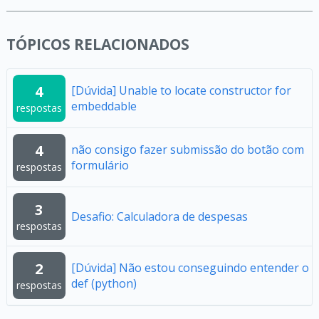
TÓPICOS RELACIONADOS
4
[Dúvida] Unable to locate constructor for
embeddable
respostas
4
não consigo fazer submissão do botão com
formulário
respostas
3
Desafio: Calculadora de despesas
respostas
2
[Dúvida] Não estou conseguindo entender o
def (python)
respostas