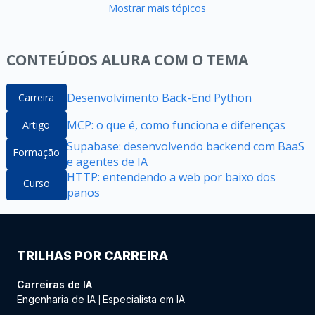
Mostrar mais tópicos
CONTEÚDOS ALURA COM O TEMA
Desenvolvimento Back-End Python
Carreira
MCP: o que é, como funciona e diferenças
Artigo
Supabase: desenvolvendo backend com BaaS
Formação
e agentes de IA
HTTP: entendendo a web por baixo dos
Curso
panos
TRILHAS POR CARREIRA
Carreiras de IA
Engenharia de IA
Especialista em IA
|