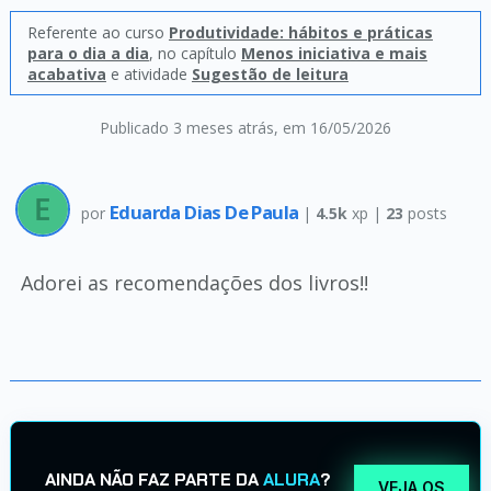
Referente ao curso
Produtividade: hábitos e práticas
para o dia a dia
, no capítulo
Menos iniciativa e mais
acabativa
e atividade
Sugestão de leitura
Publicado 3 meses atrás
, em 16/05/2026
Eduarda Dias De Paula
por
|
4.5k
xp |
23
posts
Adorei as recomendações dos livros!!
AINDA NÃO FAZ PARTE DA
ALURA
?
VEJA OS