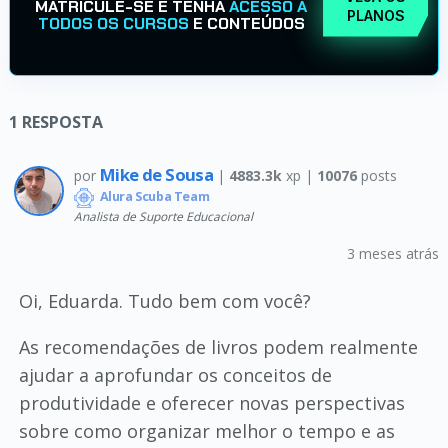
MATRICULE-SE E TENHA
ACESSO A
PLANOS
TODOS OS CURSOS
E CONTEÚDOS
1
RESPOSTA
Mike de Sousa
por
|
4883.3k
xp |
10076
posts
Alura Scuba Team
Analista de Suporte Educacional
3 meses atrás
Oi, Eduarda. Tudo bem com você?
As recomendações de livros podem realmente
ajudar a aprofundar os conceitos de
produtividade e oferecer novas perspectivas
sobre como organizar melhor o tempo e as