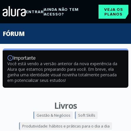
AINDA NÃO TEM
VEJA OS
ENTRAR
ACESSO?
PLANOS
FÓRUM
Importante
Você está vendo a versão anterior da nova experiência da
Alura que estamos preparando para você. Em breve, ela
ganha uma identidade visual novinha totalmente pensada
em potencializar seus estudos!
Livros
Gestão & Negócios
Soft Skills
Produtividade: hábitos e práticas para o dia a dia