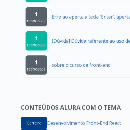
1
Erro ao aperta a tecla 'Enter', apert
respostas
1
[Dúvida] Dúvida referente ao uso 
respostas
1
sobre o curso de front-end
respostas
CONTEÚDOS ALURA COM O TEMA
Desenvolvimento Front-End React
Carreira