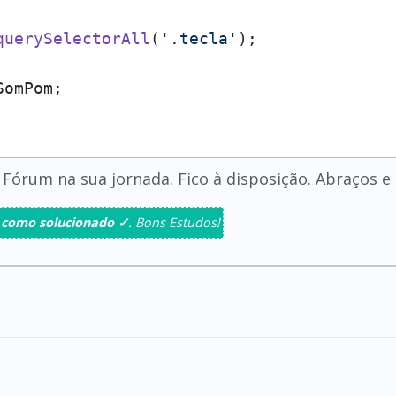
querySelectorAll
(
'.tecla'
);

Fórum na sua jornada. Fico à disposição. Abraços e
 como solucionado ✓
. Bons Estudos!