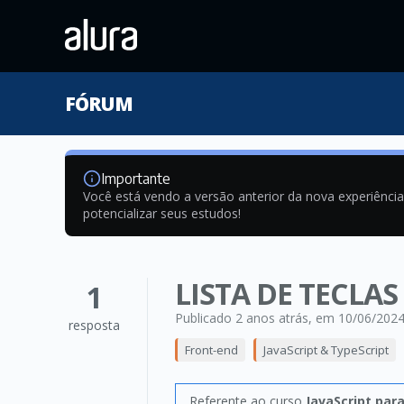
FÓRUM
Importante
Você está vendo a versão anterior da nova experiênci
potencializar seus estudos!
LISTA DE TECLAS
1
Publicado 2 anos atrás
, em 10/06/202
resposta
Front-end
JavaScript & TypeScript
Referente ao curso
JavaScript par