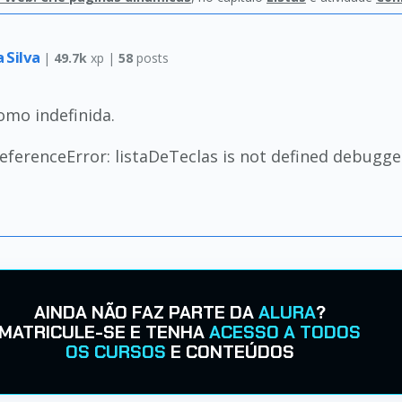
 Silva
|
49.7k
xp |
58
posts
omo indefinida.
eferenceError: listaDeTeclas is not defined debugge
AINDA NÃO FAZ PARTE DA
ALURA
?
MATRICULE-SE E TENHA
ACESSO A TODOS
OS CURSOS
E CONTEÚDOS