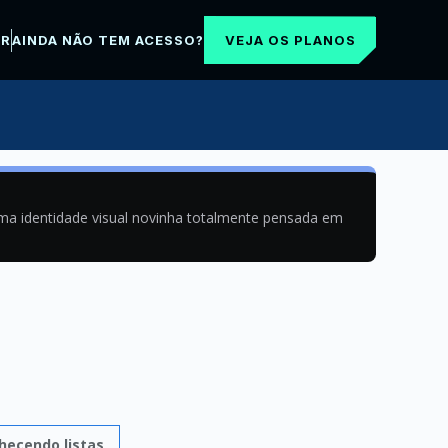
VEJA OS PLANOS
AR
AINDA NÃO TEM ACESSO?
uma identidade visual novinha totalmente pensada em
hecendo listas