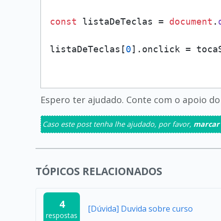
const
 listaDeTeclas = 
document
.
listaDeTeclas[
0
].
onclick
Espero ter ajudado. Conte com o apoio do 
Caso este post tenha lhe ajudado, por favor,
marcar
TÓPICOS RELACIONADOS
4
[Dúvida] Duvida sobre curso
respostas