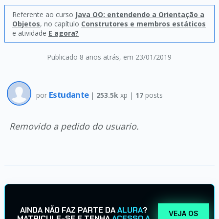
Referente ao curso
Java OO: entendendo a Orientação a
Objetos
, no capítulo
Construtores e membros estáticos
e atividade
E agora?
Publicado 8 anos atrás
, em 23/01/2019
Estudante
por
|
253.5k
xp |
17
posts
Removido a pedido do usuario.
AINDA NÃO FAZ PARTE DA
ALURA
?
VEJA OS
MATRICULE-SE E TENHA
ACESSO A