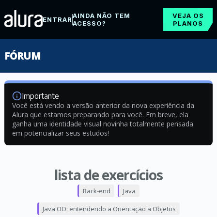
AINDA NÃO TEM
VEJA OS
ENTRAR
ACESSO?
PLANOS
FÓRUM
Importante
Você está vendo a versão anterior da nova experiência da
Alura que estamos preparando para você. Em breve, ela
ganha uma identidade visual novinha totalmente pensada
em potencializar seus estudos!
lista de exercícios
Back-end
Java
Java OO: entendendo a Orientação a Objetos