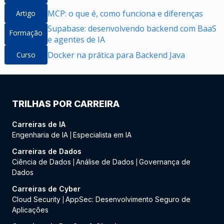
MCP: o que é, como funciona e diferenças
Artigo
Supabase: desenvolvendo backend com BaaS
Formação
e agentes de IA
Docker na prática para Backend Java
Curso
TRILHAS POR CARREIRA
Carreiras de IA
Engenharia de IA
Especialista em IA
|
Carreiras de Dados
Ciência de Dados
Análise de Dados
Governança de
|
|
Dados
Carreiras de Cyber
Cloud Security
AppSec: Desenvolvimento Seguro de
|
Aplicações