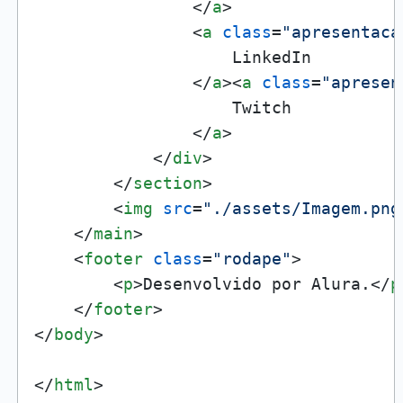
</
a
>
<
a
class
=
"apresentaca
                    LinkedIn

</
a
>
<
a
class
=
"apresen
                    Twitch

</
a
>
</
div
>
</
section
>
<
img
src
=
"./assets/Imagem.png
</
main
>
<
footer
class
=
"rodape"
>
<
p
>
Desenvolvido por Alura.
</
p
</
footer
>
</
body
>
</
html
>