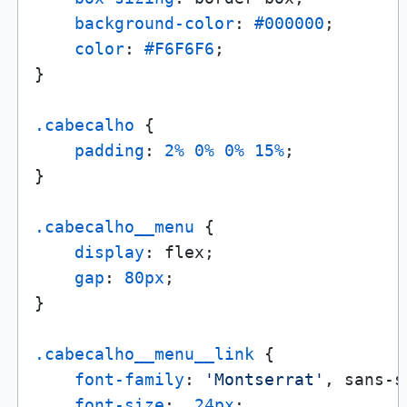
background-color
: 
#000000
;

color
: 
#F6F6F6
;

}

.cabecalho
 {

padding
: 
2%
0%
0%
15%
;

}

.cabecalho__menu
 {

display
: flex;

gap
: 
80px
;

}

.cabecalho__menu__link
 {

font-family
: 
'Montserrat'
, sans-s
font-size
:  
24px
;
