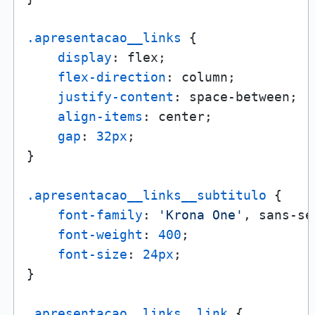
.apresentacao__links
 {

display
: flex;

flex-direction
: column;

justify-content
: space-between;

align-items
: center;

gap
: 
32px
;

}

.apresentacao__links__subtitulo
 {

font-family
: 
'Krona One'
, sans-se
font-weight
: 
400
;

font-size
: 
24px
;

}

.apresentacao__links__link
 {
