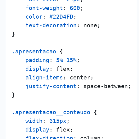
font-weight
: 
600
;

color
: 
#22D4FD
;

text-decoration
: none;

}

.apresentacao
 {

padding
: 
5%
15%
;

display
: flex;

align-items
: center;

justify-content
: space-between;

}

.apresentacao__conteudo
 {

width
: 
615px
;

display
: flex;

flex-direction
: column;
