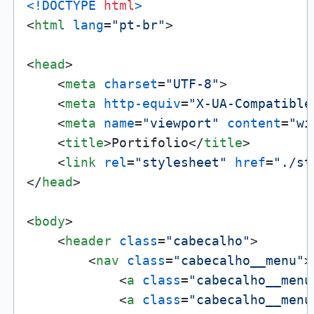
<!DOCTYPE 
html
>
<
html
lang
=
"pt-br"
>
<
head
>
<
meta
charset
=
"UTF-8"
>
<
meta
http-equiv
=
"X-UA-Compatible
<
meta
name
=
"viewport"
content
=
"wi
<
title
>
Portifolio
</
title
>
<
link
rel
=
"stylesheet"
href
=
"./st
</
head
>
<
body
>
<
header
class
=
"cabecalho"
>
<
nav
class
=
"cabecalho__menu"
>
<
a
class
=
"cabecalho__menu
<
a
class
=
"cabecalho__menu