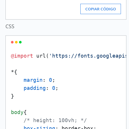
COPIAR CÓDIGO
CSS
@import
 url(
'https://fonts.googleapis
*{

margin
: 
0
;

padding
: 
0
;

}

body
{

/* height: 100vh; */
box-sizing
: border-box;
