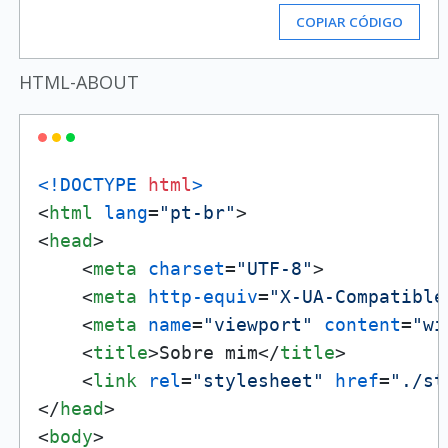
COPIAR CÓDIGO
HTML-ABOUT
<!DOCTYPE 
html
>
<
html
lang
=
"pt-br"
>
<
head
>
<
meta
charset
=
"UTF-8"
>
<
meta
http-equiv
=
"X-UA-Compatible
<
meta
name
=
"viewport"
content
=
"wi
<
title
>
Sobre mim
</
title
>
<
link
rel
=
"stylesheet"
href
=
"./st
</
head
>
<
body
>