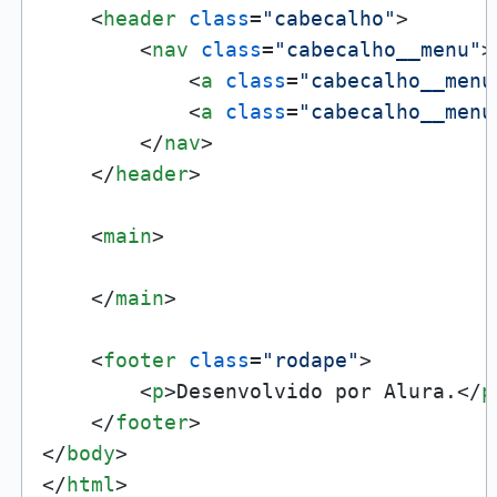
<
header
class
=
"cabecalho"
>
<
nav
class
=
"cabecalho__menu"
>
<
a
class
=
"cabecalho__menu
<
a
class
=
"cabecalho__menu
</
nav
>
</
header
>
<
main
>
</
main
>
<
footer
class
=
"rodape"
>
<
p
>
Desenvolvido por Alura.
</
p
</
footer
>
</
body
>
</
html
>