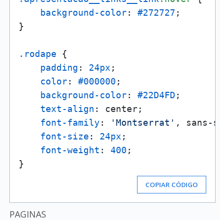
background-color
: 
#272727
;

}

.rodape
 {

padding
: 
24px
;

color
: 
#000000
;

background-color
: 
#22D4FD
;

text-align
: center;

font-family
: 
'Montserrat'
, sans-s
font-size
: 
24px
;

font-weight
: 
400
;

COPIAR CÓDIGO
PAGINAS