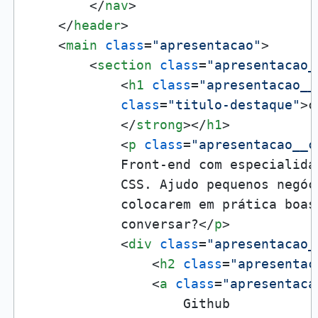
</
nav
>
</
header
>
<
main
class
=
"apresentacao"
>
<
section
class
=
"apresentacao_
<
h1
class
=
"apresentacao__
class
=
"titulo-destaque"
>
c
</
strong
>
</
h1
>
<
p
class
=
"apresentacao__c
            Front-end com especialida
            CSS. Ajudo pequenos negóc
            colocarem em prática boas 
            conversar?
</
p
>
<
div
class
=
"apresentacao_
<
h2
class
=
"apresentac
<
a
class
=
"apresentaca
                    Github
