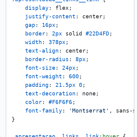
display
: flex;

justify-content
: center;

gap
: 
16px
;

border
: 
2px
 solid 
#22D4FD
;

width
: 
378px
;

text-align
: center;

border-radius
: 
8px
;

font-size
: 
24px
;

font-weight
: 
600
;

padding
: 
21.5px
0
;

text-decoration
: none;

color
: 
#F6F6F6
;

font-family
: 
'Montserrat'
, sans-s
}

.apresentacao__links__link
:hover
 {
