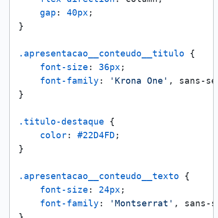
gap
: 
40px
;

}

.apresentacao__conteudo__titulo
 {

font-size
: 
36px
;

font-family
: 
'Krona One'
, sans-se
}

.titulo-destaque
 {

color
: 
#22D4FD
;

}

.apresentacao__conteudo__texto
 {

font-size
: 
24px
;

font-family
: 
'Montserrat'
, sans-s
}
