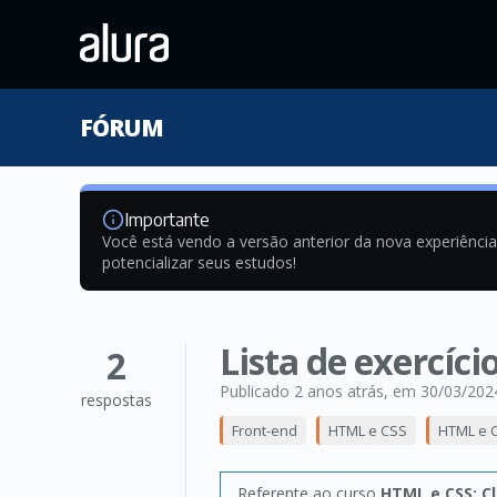
FÓRUM
Importante
Você está vendo a versão anterior da nova experiênci
potencializar seus estudos!
Lista de exercíc
2
Publicado 2 anos atrás
, em 30/03/202
respostas
Front-end
HTML e CSS
HTML e C
Referente ao curso
HTML e CSS: C