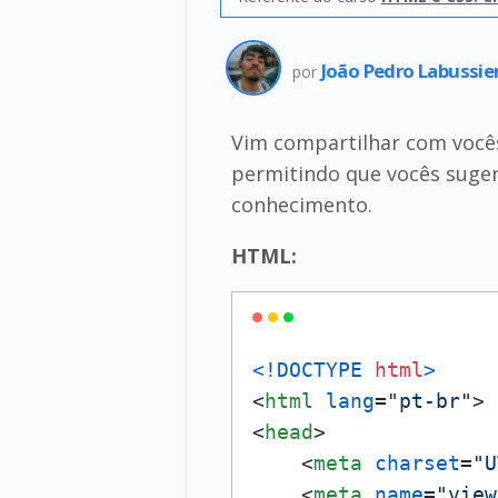
João Pedro Labussie
por
Vim compartilhar com você
permitindo que vocês suger
conhecimento.
HTML:
<!DOCTYPE 
html
>
<
html
lang
=
"pt-br"
>
<
head
>
<
meta
charset
=
"U
<
meta
name
=
"view