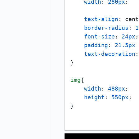
width
: 
280px
;

text-align
: cent
border-radius
: 
1
font-size
: 
24px
;

padding
: 
21.5px
text-decoration
:
}

img
{

width
: 
488px
;

height
: 
550px
;
