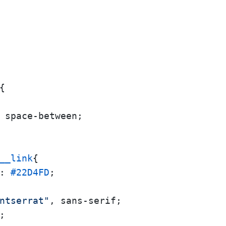
{

 space-between;

__link
{

: 
#22D4FD
;

ntserrat"
, sans-serif;

;
