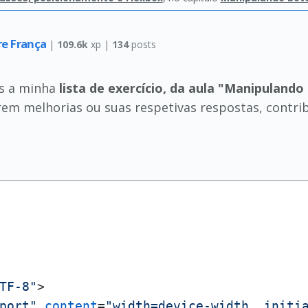
re França
|
109.6k
xp |
134
posts
s a minha
lista de exercício, da aula "Manipulando
em melhorias ou suas respetivas respostas, contri
TF-8"
>
port"
content
=
"width=device-width, initi