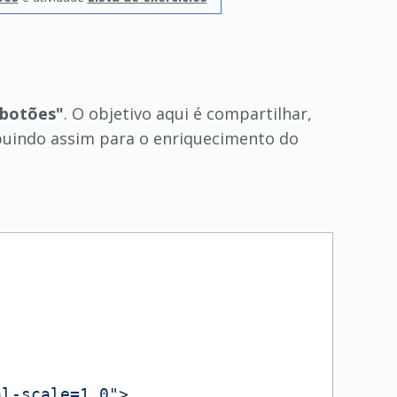
 botões"
. O objetivo aqui é compartilhar,
buindo assim para o enriquecimento do
al-scale=1.0"
>