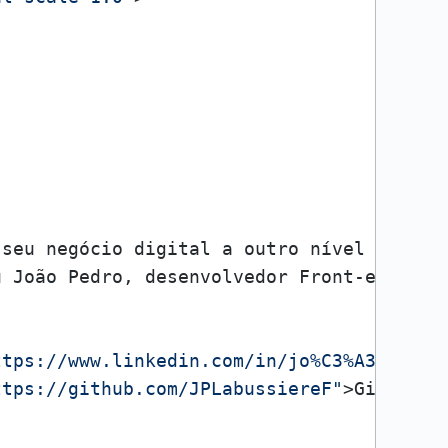
 seu negócio digital a outro nível 
<
stron
u João Pedro, desenvolvedor Front-end est
ttps://www.linkedin.com/in/jo%C3%A3o-pedr
ttps://github.com/JPLabussiereF"
>
GitHub
</