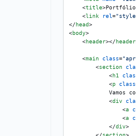
<
title
>
Portfólio
<
link
rel
=
"style
</
head
>
<
body
>
<
header
>
</
header
<
main
class
=
"apr
<
section
cla
<
h1
clas
<
p
class
            Vamos co
<
div
cla
<
a
c
<
a
c
</
div
>
</
section
>