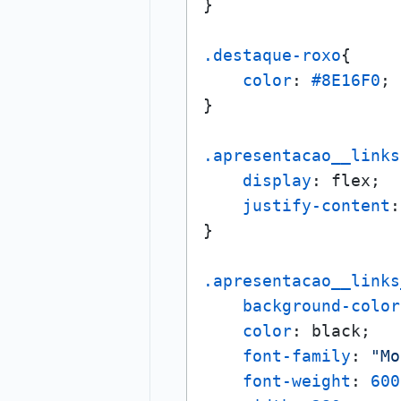
}

.destaque-roxo
{

color
: 
#8E16F0
;

}

.apresentacao__links
display
: flex;

justify-content
:
}

.apresentacao__links
background-color
color
: black;

font-family
: 
"Mo
font-weight
: 
600