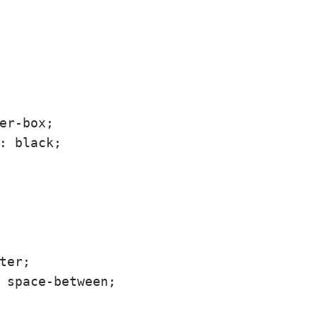
er-box;

: black;

ter;

 space-between;
