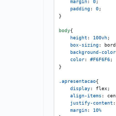
margin
: 
0
;

padding
: 
0
;

}

body
{

height
: 
100vh
;

box-sizing
: bord
background-color
color
: 
#F6F6F6
;

}

.apresentacao
{

display
: flex;

align-items
: cen
justify-content
:
margin
: 
10%