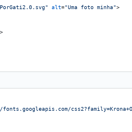
PorGati2.0.svg"
alt
=
"Uma foto minha"
>
>
/fonts.googleapis.com/css2?family=Krona+