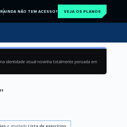
VEJA OS PLANOS
AR
AINDA NÃO TEM ACESSO?
uma identidade visual novinha totalmente pensada em
"
ões
e atividade
Lista de exercícios