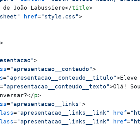
 de João Labussiere
</
title
>
sheet"
href
=
"style.css"
>
>
esentacao"
>
ss
=
"apresentacao__conteudo"
>
s
=
"apresentacao__conteudo__titulo"
>
Eleve
=
"apresentacao__conteudo__texto"
>
Olá! So
nversar?
</
p
>
ss
=
"apresentacao__links"
>
lass
=
"apresentacao__links__link"
href
=
"h
lass
=
"apresentacao__links__link"
href
=
"h