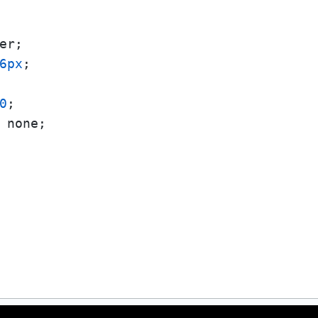
er;

6px
;

0
;

 none;
