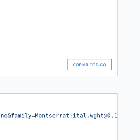
COPIAR CÓDIGO
One&family=Montserrat:ital,wght@0,100..90