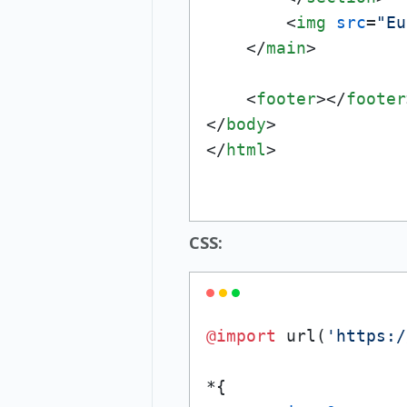
<
img
src
=
"Eu
</
main
>
<
footer
>
</
footer
</
body
>
</
html
>
CSS:
@import
 url(
'https:/
*{
