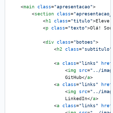
<
main
class
=
"apresentacao"
>
<
section
class
=
"apresentacao_
<
h1
class
=
"titulo"
>
Eleve 
<
p
class
=
"texto"
>
Olá! Sou
<
div
class
=
"botoes"
>
<
h2
class
=
"subtitulo"
<
a
class
=
"links"
href
<
img
src
=
"../imag
                    GitHub
</
a
>
<
a
class
=
"links"
href
<
img
src
=
"../imag
                    LinkedIn
</
a
>
<
a
class
=
"links"
href
<
img
src
=
"../imag