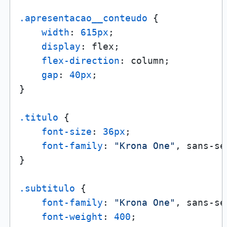
.apresentacao__conteudo
 {

width
: 
615px
;

display
: flex;

flex-direction
: column;

gap
: 
40px
;

}

.titulo
 {

font-size
: 
36px
;

font-family
: 
"Krona One"
, sans-se
}

.subtitulo
 {

font-family
: 
"Krona One"
, sans-se
font-weight
: 
400
;
