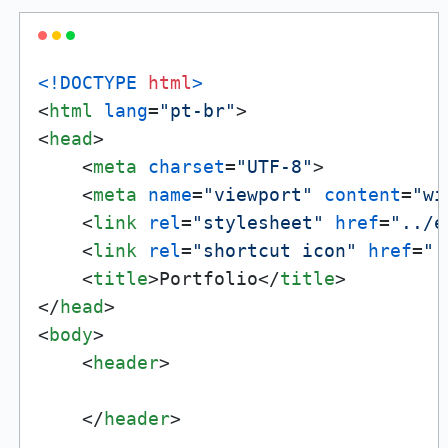
<!DOCTYPE 
html
>
<
html
lang
=
"pt-br"
>
<
head
>
<
meta
charset
=
"UTF-8"
>
<
meta
name
=
"viewport"
content
=
"wi
<
link
rel
=
"stylesheet"
href
=
"../e
<
link
rel
=
"shortcut icon"
href
=
".
<
title
>
Portfolio
</
title
>
</
head
>
<
body
>
<
header
>
</
header
>