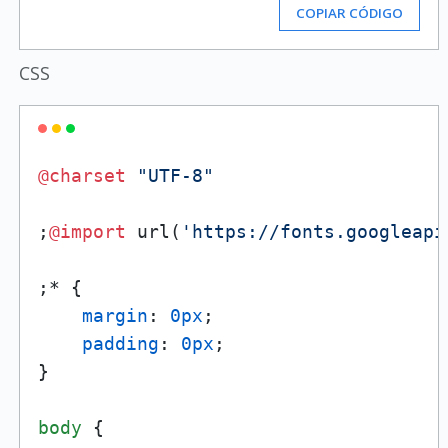
COPIAR CÓDIGO
CSS
@charset
"UTF-8"
;
@import
 url(
'https://fonts.googleapi
;* {

margin
: 
0px
;

padding
: 
0px
;

}

body
 {
