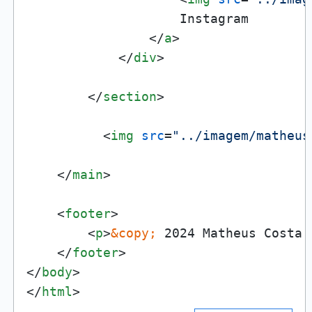
                    Instagram

</
a
>
</
div
>
</
section
>
<
img
src
=
"../imagem/matheus
</
main
>
<
footer
>
<
p
>
&copy;
 2024 Matheus Costa 
</
footer
>
</
body
>
</
html
>