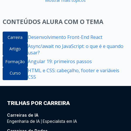
Mostrar mais tópicos
CONTEÚDOS ALURA COM O TEMA
Desenvolvimento Front-End React
Carreira
Async/await no JavaScript: o que é e quando
Artigo
usar?
Angular 19: primeiros passos
Formação
HTML e CSS: cabeçalho, footer e variáveis
Curso
CSS
TRILHAS POR CARREIRA
Carreiras de IA
Engenharia de IA
Especialista em IA
|
Carreiras de Dados