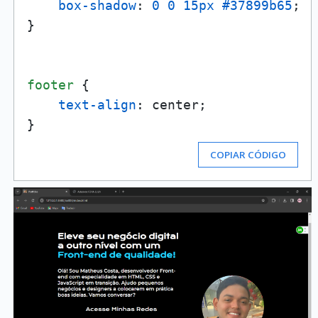
box-shadow
: 
0
0
15px
#37899b65
;

}

footer
 {

text-align
: center;

COPIAR CÓDIGO