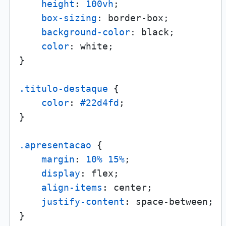
height
: 
100vh
;

box-sizing
: border-box;

background-color
: black;

color
: white;

}

.titulo-destaque
 {

color
: 
#22d4fd
;

}

.apresentacao
 {

margin
: 
10%
15%
;

display
: flex;

align-items
: center;

justify-content
: space-between;

}
