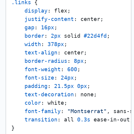
.links
 {

display
: flex;

justify-content
: center;

gap
: 
16px
;

border
: 
2px
 solid 
#22d4fd
;

width
: 
378px
;

text-align
: center;

border-radius
: 
8px
;

font-weight
: 
600
;

font-size
: 
24px
;

padding
: 
21.5px
0px
;

text-decoration
: none;

color
: white;

font-family
: 
"Montserrat"
, sans-s
transition
: all 
0.3s
 ease-in-out;

}
