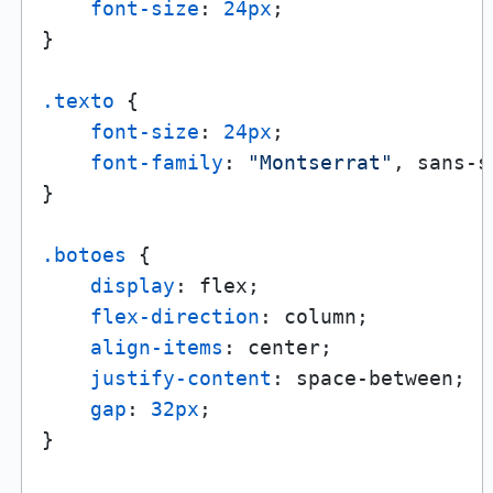
font-size
: 
24px
;

}

.texto
 {

font-size
: 
24px
;

font-family
: 
"Montserrat"
, sans-s
}

.botoes
 {

display
: flex;

flex-direction
: column;

align-items
: center;

justify-content
: space-between;

gap
: 
32px
;

}
