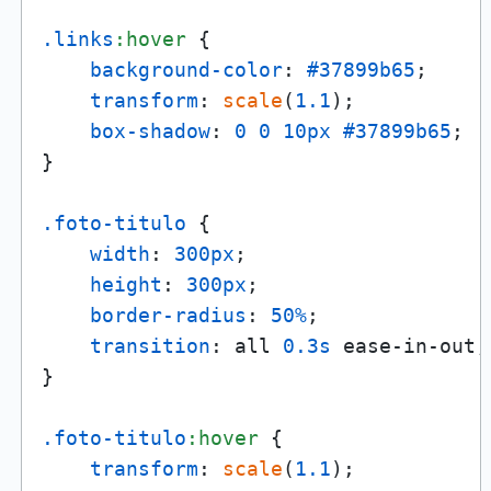
.links
:hover
 {

background-color
: 
#37899b65
;

transform
: 
scale
(
1.1
);

box-shadow
: 
0
0
10px
#37899b65
;

}

.foto-titulo
 {

width
: 
300px
;

height
: 
300px
;

border-radius
: 
50%
;

transition
: all 
0.3s
 ease-in-out;

}

.foto-titulo
:hover
 {

transform
: 
scale
(
1.1
);
