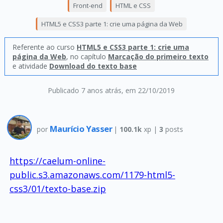
Front-end
HTML e CSS
HTML5 e CSS3 parte 1: crie uma página da Web
Referente ao curso
HTML5 e CSS3 parte 1: crie uma
página da Web
, no capítulo
Marcação do primeiro texto
e atividade
Download do texto base
Publicado 7 anos atrás
, em 22/10/2019
Maurício Yasser
por
|
100.1k
xp |
3
posts
https://caelum-online-
public.s3.amazonaws.com/1179-html5-
css3/01/texto-base.zip