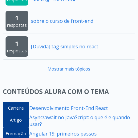
1
sobre o curso de front-end
respostas
1
[Dúvida] tag simples no react
respostas
Mostrar mais tópicos
CONTEÚDOS ALURA COM O TEMA
Desenvolvimento Front-End React
Carreira
Async/await no JavaScript: o que é e quando
Artigo
usar?
Angular 19: primeiros passos
Formação