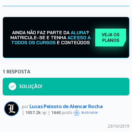
AINDA NÃO FAZ PARTE DA
ALURA
?
VEJA OS
MATRICULE-SE E TENHA
ACESSO A
PLANOS
TODOS OS CURSOS
E CONTEÚDOS
1
RESPOSTA
SOLUÇÃO!
Lucas Peixoto de Alencar Rocha
por
|
1057.2k
xp |
1640
posts
Instrutor
23/10/2019