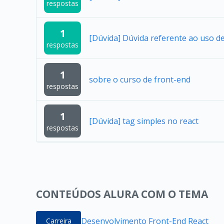
respostas
1
[Dúvida] Dúvida referente ao uso 
respostas
1
sobre o curso de front-end
respostas
1
[Dúvida] tag simples no react
respostas
CONTEÚDOS ALURA COM O TEMA
Desenvolvimento Front-End React
Carreira