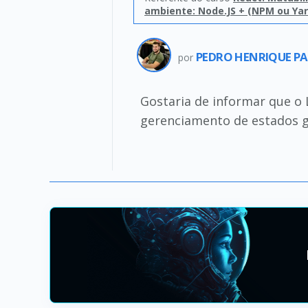
ambiente: Node.JS + (NPM ou Yarn
PEDRO HENRIQUE PA
por
Gostaria de informar que o 
gerenciamento de estados g