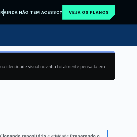
VEJA OS PLANOS
AR
AINDA NÃO TEM ACESSO?
uma identidade visual novinha totalmente pensada em
Clonando repositório
e atividade
Preparando o