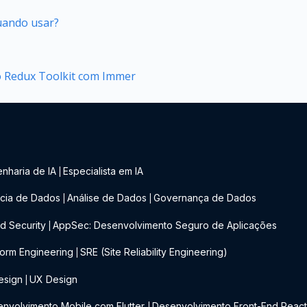
quando usar?
no Redux Toolkit com Immer
nharia de IA
Especialista em IA
|
cia de Dados
Análise de Dados
Governança de Dados
|
|
d Security
AppSec: Desenvolvimento Seguro de Aplicações
|
form Engineering
SRE (Site Reliability Engineering)
|
esign
UX Design
|
nvolvimento Mobile com Flutter
Desenvolvimento Front-End Reac
|