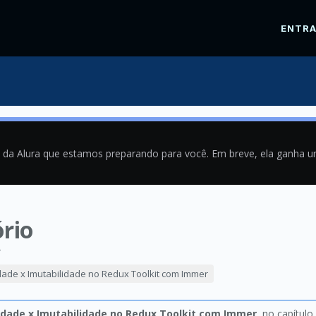
ENTR
a da Alura que estamos preparando para você. Em breve, ela ganha 
ório
4
idade x Imutabilidade no Redux Toolkit com Immer
idade x Imutabilidade no Redux Toolkit com Immer
, no capítulo