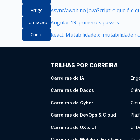
Async/await no JavaScript: o que é e 
Artigo
Angular 19: primeiros passos
Formação
React: Mutabilidade x Imutabilidade 
Curso
TRILHAS POR CARREIRA
Carreiras de IA
Enge
Carreiras de Dados
Ciên
Carreiras de Cyber
Clou
Carreiras de DevOps & Cloud
Plat
Carreiras de UX & UI
UI D
Carreiras de Mobile & Front-End
Dese