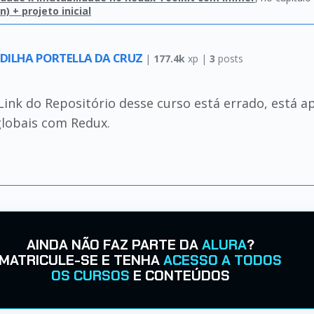
) + projeto inicial
DILHA PORTELLA DA CRUZ
|
177.4k
xp |
3
posts
Link do Repositório desse curso está errado, está a
lobais com Redux.
AINDA NÃO FAZ PARTE DA
ALURA
?
MATRICULE-SE E TENHA
ACESSO A TODOS
OS CURSOS
E CONTEÚDOS