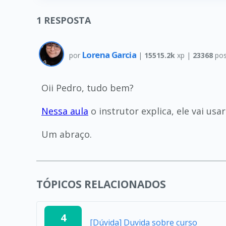
1
RESPOSTA
Lorena Garcia
por
|
15515.2k
xp |
23368
pos
Oii Pedro, tudo bem?
Nessa aula
o instrutor explica, ele vai us
Um abraço.
TÓPICOS RELACIONADOS
4
[Dúvida] Duvida sobre curso