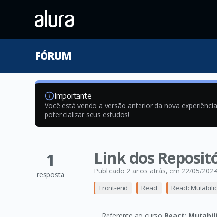
FÓRUM
Importante
Você está vendo a versão anterior da nova experiênci
potencializar seus estudos!
Link dos Reposit
1
Publicado 2 anos atrás
, em 22/05/202
resposta
Front-end
React
React: Mutabil
Referente ao curso
React: Mutabil