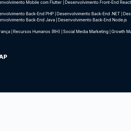
nvolvimento Mobile com Flutter
Desenvolvimento Front-End Reac
|
envolvimento Back-End PHP
Desenvolvimento Back-End .NET
Des
|
|
envolvimento Back-End Java
Desenvolvimento Back-End Node.js
|
rança
Recursos Humanos (RH)
Social Media Marketing
Growth Ma
|
|
|
IAP