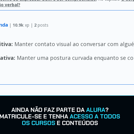
ão verbal?
anda
|
10.9k
xp |
2
posts
tiva:
Manter contato visual ao conversar com algu
ativa:
Manter uma postura curvada enquanto se co
AINDA NÃO FAZ PARTE DA
ALURA
?
MATRICULE-SE E TENHA
ACESSO A TODOS
OS CURSOS
E CONTEÚDOS