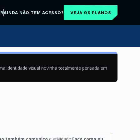
VEJA OS PLANOS
AR
AINDA NÃO TEM ACESSO?
uma identidade visual novinha totalmente pensada em
po também comunica
e atividade
Faça como eu