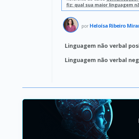
fiz: qual sua maior linguagem n
Heloísa Ribeiro Mir
por
Linguagem não verbal posi
Linguagem não verbal neg