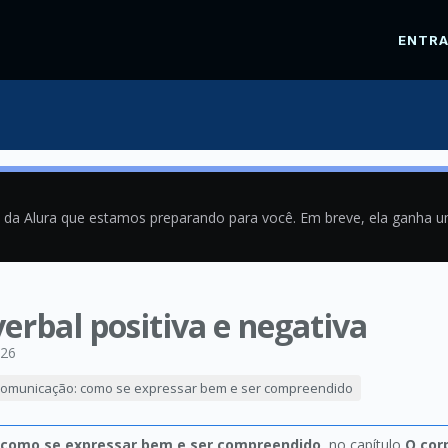
ENTR
a da Alura que estamos preparando para você. Em breve, ela ganha 
rbal positiva e negativa
026
omunicação: como se expressar bem e ser compreendido
como se expressar bem e ser compreendido
, no capítulo
O cor