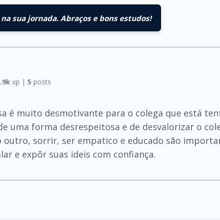
na sua jornada. Abraços e bons estudos!
.9k
xp |
5
posts
ssa é muito desmotivante para o colega que está t
e uma forma desrespeitosa e de desvalorizar o col
do outro, sorrir, ser empatico e educado são impor
lar e expôr suas ideis com confiança.