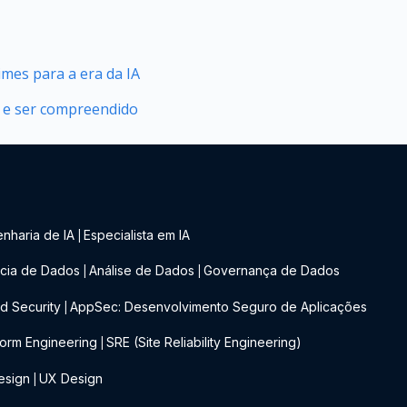
mes para a era da IA
 e ser compreendido
nharia de IA
Especialista em IA
|
cia de Dados
Análise de Dados
Governança de Dados
|
|
d Security
AppSec: Desenvolvimento Seguro de Aplicações
|
form Engineering
SRE (Site Reliability Engineering)
|
esign
UX Design
|