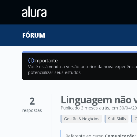
FÓRUM
Importante
Você está vendo a versão anterior da nova experiênci
potencializar seus estudos!
Linguagem não ve
2
Publicado 3 meses atrás
, em 30/04/2
respostas
Gestão & Negócios
Soft Skills
C
Referente ao curso
Comunicação: 