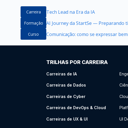
Tech Lead na Era da IA
Carreira
AI Journey da StartSe — Preparando ti
Formação
Comunicação: como se expressar bem
Curso
TRILHAS POR CARREIRA
Carreiras de IA
Enge
Carreiras de Dados
Ciên
Carreiras de Cyber
Clou
Carreiras de DevOps & Cloud
Plat
Carreiras de UX & UI
UI D