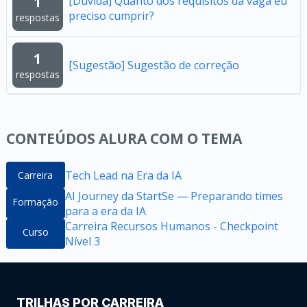
1
[Dúvida] Quanto dos requisitos da vaga eu
preciso cumprir?
respostas
1
[Sugestão] Sugestão de correção
respostas
CONTEÚDOS ALURA COM O TEMA
Tech Lead na Era da IA
Carreira
AI Journey da StartSe — Preparando times
Formação
para a era da IA
Carreira Recursos Humanos - Checkpoint
Curso
Nível 3
TRILHAS POR CARREIRA