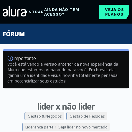
AINDA NÃO TEM
VEJA OS
ENTRAR
ACESSO?
PLANOS
FÓRUM
Importante
Você está vendo a versão anterior da nova experiência da
Alura que estamos preparando para você. Em breve, ela
ganha uma identidade visual novinha totalmente pensada
em potencializar seus estudos!
lider x não lider
Gestão & Negócios
Gestão de Pessoas
Liderança parte 1: Seja líder no novo mercado