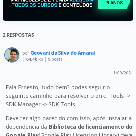
PLANOS
TODOS OS CURSOS
E CONTEÚDOS
2
RESPOSTAS
Geovani da Silva do Amaral
por
|
64.4k
xp |
9
posts
11/09/2021
Fala Ernesto, tudo bem? podes seguir o
seguinte caminho para resolver o erro: Tools ->
SDK Manager -> SDK Tools.
Deve ter algo parecido com isso, após instalar a
dependência da
Biblioteca de licenciamento do
Google Play
(Google Play Licensing Library) deve