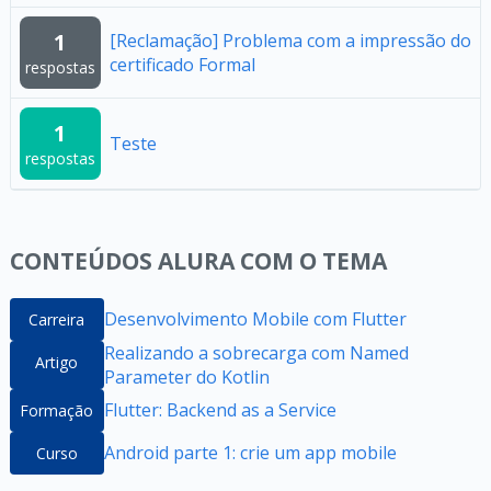
1
[Reclamação] Problema com a impressão do
certificado Formal
respostas
1
Teste
respostas
CONTEÚDOS ALURA COM O TEMA
Desenvolvimento Mobile com Flutter
Carreira
Realizando a sobrecarga com Named
Artigo
Parameter do Kotlin
Flutter: Backend as a Service
Formação
Android parte 1: crie um app mobile
Curso