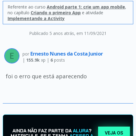
Referente ao curso
Android parte 1: crie um app mobile
,
no capítulo
Criando o primeiro App
e atividade
Implementando a Activity
Publicado 5 anos atrás
, em 11/09/2021
Ernesto Nunes da Costa Junior
por
|
155.9k
xp |
6
posts
foi o erro que está aparecendo
AINDA NÃO FAZ PARTE DA
ALURA
?
VEJA OS
MATRICULE-SE E TENHA
ACESSO A