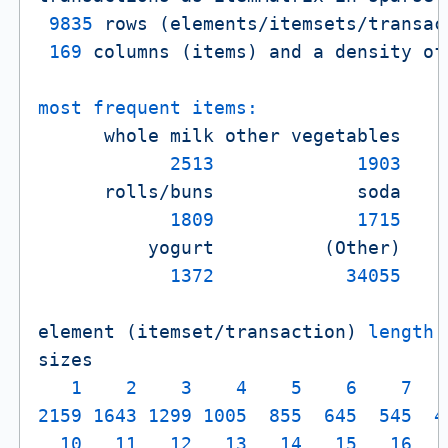
9835 
rows
(elements/itemsets/transac
169
columns
(items)
and
a
density
of
most frequent items:
whole
milk
other
vegetables
2513             
1903
rolls/buns
soda
1809             
1715
yogurt
(Other)
1372            
34055
element
(itemset/transaction)
length 
sizes
1
2
3
4
5
6
7
2159 
1643 
1299 
1005  
855
645
545
4
10
11
12
13
14
15
16