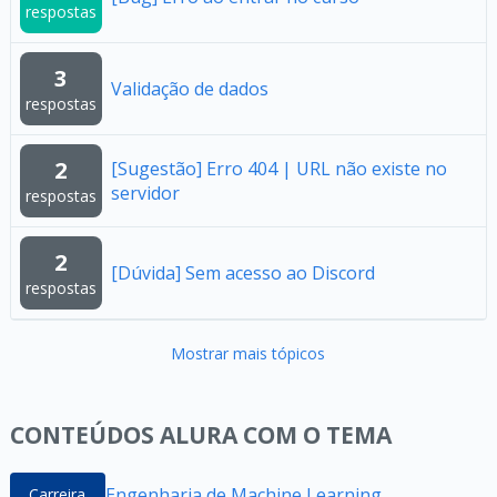
respostas
3
Validação de dados
respostas
2
[Sugestão] Erro 404 | URL não existe no
servidor
respostas
2
[Dúvida] Sem acesso ao Discord
respostas
Mostrar mais tópicos
CONTEÚDOS ALURA COM O TEMA
Engenharia de Machine Learning
Carreira