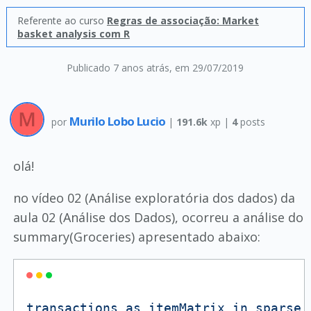
Referente ao curso
Regras de associação: Market
basket analysis com R
Publicado 7 anos atrás
, em 29/07/2019
Murilo Lobo Lucio
por
|
191.6k
xp |
4
posts
olá!
no vídeo 02 (Análise exploratória dos dados) da
aula 02 (Análise dos Dados), ocorreu a análise do
summary(Groceries) apresentado abaixo:
transactions
as
itemMatrix
in
sparse