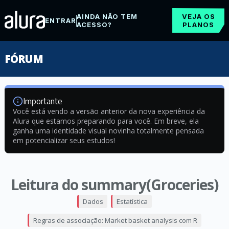
AINDA NÃO TEM
VEJA OS
ENTRAR
ACESSO?
PLANOS
FÓRUM
Importante
Você está vendo a versão anterior da nova experiência da
Alura que estamos preparando para você. Em breve, ela
ganha uma identidade visual novinha totalmente pensada
em potencializar seus estudos!
Leitura do summary(Groceries)
Dados
Estatística
Regras de associação: Market basket analysis com R