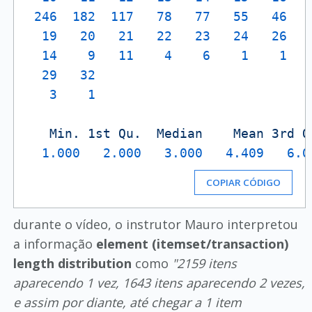
246
182
117
78
77
55
46
19
20
21
22
23
24
26
14
9
11
4
6
1
1
29
32
3
1
Min.
1st
Qu.
Median
Mean
3rd
Q
1.000
2.000
3.000
4.409
6.0
COPIAR CÓDIGO
durante o vídeo, o instrutor Mauro interpretou
a informação
element (itemset/transaction)
length distribution
como
"2159 itens
aparecendo 1 vez, 1643 itens aparecendo 2 vezes,
e assim por diante, até chegar a 1 item