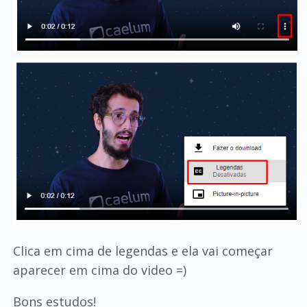
Clica em cima de legendas e ela vai começar
aparecer em cima do video =)
Bons estudos!