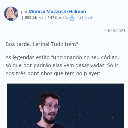
Mônica Mazzochi Hillman
por
|
932.5k
xp |
1472
posts
Instrutor
04/08/2021
Boa tarde, Lerina! Tudo bem?
As legendas estão funcionando no seu código,
só que por padrão elas vem desativadas. Só ir
nos três pontinhos que tem no player: