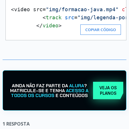
<video src=
"img/formacao-java.mp4"
cl
<
track
src
=
"img/legenda-por
</
video
>
COPIAR CÓDIGO
AINDA NÃO FAZ PARTE DA
ALURA
?
VEJA OS
MATRICULE-SE E TENHA
ACESSO A
PLANOS
TODOS OS CURSOS
E CONTEÚDOS
1
RESPOSTA