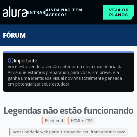
AINDA NÃO TEM
VEJA OS
ENTRAR
ACESSO?
PLANOS
FÓRUM
Importante
Você está vendo a versão anterior da nova experiência da
Alura que estamos preparando para você. Em breve, ela
ganha uma identidade visual novinha totalmente pensada
em potencializar seus estudos!
Legendas não estão funcionando
Front-end
HTML e CSS
Acessibilidade web parte 1: tornando seu front-end inclusivo