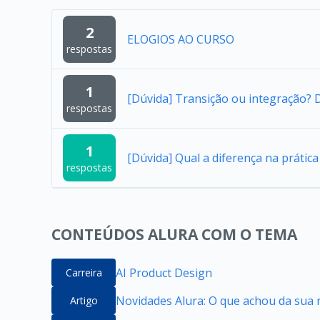
2
ELOGIOS AO CURSO
respostas
1
[Dúvida] Transição ou integração?
respostas
1
[Dúvida] Qual a diferença na práti
respostas
CONTEÚDOS ALURA COM O TEMA
AI Product Design
Carreira
Novidades Alura: O que achou da sua 
Artigo