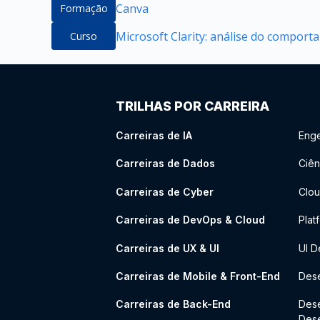
Canva
Formação
Microsoft Clarity: análise do compor
Curso
TRILHAS POR CARREIRA
Carreiras de IA
Enge
Carreiras de Dados
Ciên
Carreiras de Cyber
Clou
Carreiras de DevOps & Cloud
Plat
Carreiras de UX & UI
UI D
Carreiras de Mobile & Front-End
Dese
Carreiras de Back-End
Des
Des