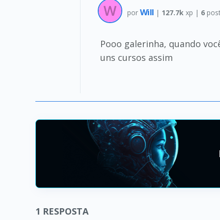
Will
por
|
127.7k
xp |
6
pos
Pooo galerinha, quando vocês
uns cursos assim
1
RESPOSTA