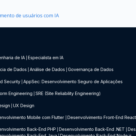
tamento de usuários com IA
nharia de IA
Especialista em IA
|
cia de Dados
Análise de Dados
Governança de Dados
|
|
d Security
AppSec: Desenvolvimento Seguro de Aplicações
|
form Engineering
SRE (Site Reliability Engineering)
|
esign
UX Design
|
nvolvimento Mobile com Flutter
Desenvolvimento Front-End Reac
|
envolvimento Back-End PHP
Desenvolvimento Back-End .NET
Des
|
|
envolvimento Back-End Java
Desenvolvimento Back-End Node.js
|