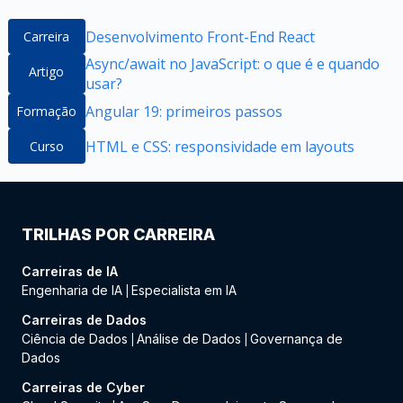
Desenvolvimento Front-End React
Carreira
Async/await no JavaScript: o que é e quando
Artigo
usar?
Angular 19: primeiros passos
Formação
HTML e CSS: responsividade em layouts
Curso
TRILHAS POR CARREIRA
Carreiras de IA
Engenharia de IA
Especialista em IA
|
Carreiras de Dados
Ciência de Dados
Análise de Dados
Governança de
|
|
Dados
Carreiras de Cyber