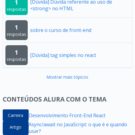
1
[Dúvida] Dúvida referente ao uso de
<strong> no HTML
respostas
1
sobre o curso de front-end
respostas
1
[Dúvida] tag simples no react
respostas
Mostrar mais tópicos
CONTEÚDOS ALURA COM O TEMA
Desenvolvimento Front-End React
Carreira
Async/await no JavaScript: o que é e quando
Artigo
usar?