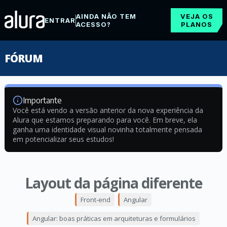
AINDA NÃO TEM
VEJA OS
ENTRAR
ACESSO?
PLANOS
FÓRUM
Importante
Você está vendo a versão anterior da nova experiência da
Alura que estamos preparando para você. Em breve, ela
ganha uma identidade visual novinha totalmente pensada
em potencializar seus estudos!
Layout da página diferente
Front-end
Angular
Angular: boas práticas em arquiteturas e formulários