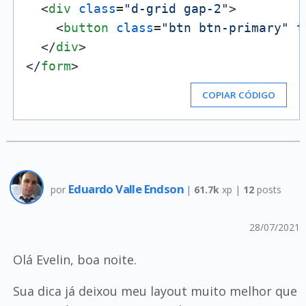
<
div
class
=
"d-grid gap-2"
>
<
button
class
=
"btn btn-primary"
t
</
div
>
</
form
>
COPIAR CÓDIGO
Eduardo Valle Endson
por
|
61.7k
xp |
12
posts
28/07/2021
Olá Evelin, boa noite.
Sua dica já deixou meu layout muito melhor que