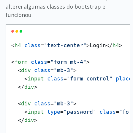
alterei algumas classes do bootstrap e
funcionou.
<
h4
class
=
"text-center"
>
Login
</
h4
>
<
form
class
=
"form mt-4"
>
<
div
class
=
"mb-3"
>
<
input
class
=
"form-control"
place
</
div
>
<
div
class
=
"mb-3"
>
<
input
type
=
"password"
class
=
"for
</
div
>