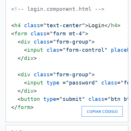
<!-- login.component.html -->
<
h4
class
=
"text-center"
>
Login
</
h4
>
<
form
class
=
"form mt-4"
>
<
div
class
=
"form-group"
>
<
input
clas
=
"form-control"
placeh
</
div
>
<
div
class
=
"form-group"
>
<
input
type
 =
"password"
class
=
"fo
</
div
>
<
button
type
=
"submit"
class
=
"btn bt
</
form
>
COPIAR CÓDIGO