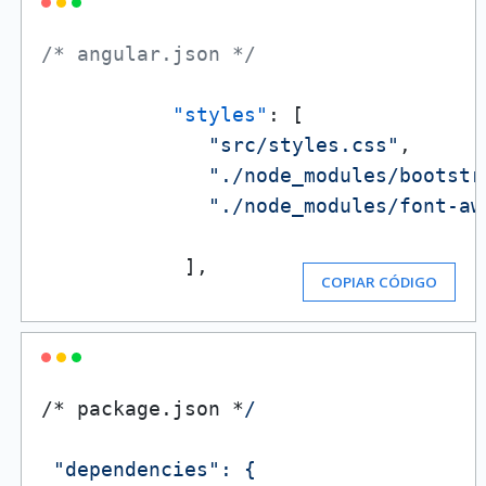
/* angular.json */
"styles"
:
[
"src/styles.css"
,
"./node_modules/bootstr
"./node_modules/font-aw
]
,
COPIAR CÓDIGO
/* package.json *
/

 "dependencies": {
