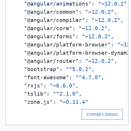
    "@angular/anima
tions
": "
~
12.0
.
2
",

    "
@angular/common
": "
~
12.0
.
2
",

    "
@angular/compiler
": "
~
12.0
.
2
",

    "
@angular/core
": "
~
12.0
.
2
",

    "
@angular/forms
": "
~
12.0
.
2
",

    "
@angular/platform-browser
": "
~
12
    "
@angular/platform-browser-dynami
    "
@angular/router
": "
~
12.0
.
2
",

    "
bootstrap
": "
^
5.0
.
2
",

    "
font-awesome
": "
^
4.7
.
0
",

    "
rxjs
": "
~
6.6
.
0
",

    "
tslib
": "
^
2.1
.
0
",

    "
zone.js
": "
~
0
.
11.4
COPIAR CÓDIGO