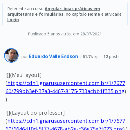
Referente ao curso
Angular: boas práticas em
arquiteturas e formulários
, no capítulo
Home
e atividade
Login
Publicado 5 anos atrás
, em 28/07/2021
Eduardo Valle Endson
por
|
61.7k
xp |
12
posts
![](Meu layout]
(
https://cdn1.gnarususercontent.com.br/1/7677
60/799bb3ef-37a3-4467-8175-733acbb1f335.png
)
)
![](Layout do professor]
(
https://cdn1.gnarususercontent.com.br/1/7677
60/6646410d-5f77-4678-ab2e-c36e75e7f023.png
) )