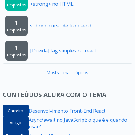
<strong> no HTML
respostas
1
sobre o curso de front-end
respostas
1
[Dúvida] tag simples no react
respostas
Mostrar mais tópicos
CONTEÚDOS ALURA COM O TEMA
Desenvolvimento Front-End React
Carreira
Async/await no JavaScript: o que é e quando
Artigo
usar?