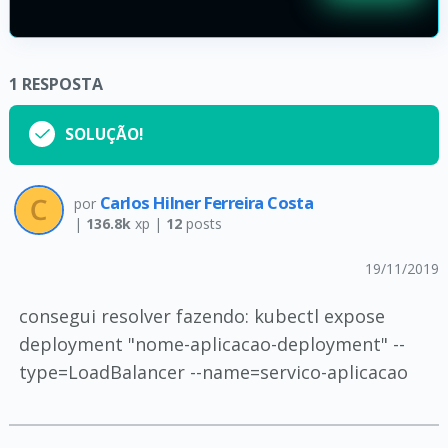
1
RESPOSTA
SOLUÇÃO!
Carlos Hilner Ferreira Costa
por
|
136.8k
xp |
12
posts
19/11/2019
consegui resolver fazendo: kubectl expose
deployment "nome-aplicacao-deployment" --
type=LoadBalancer --name=servico-aplicacao