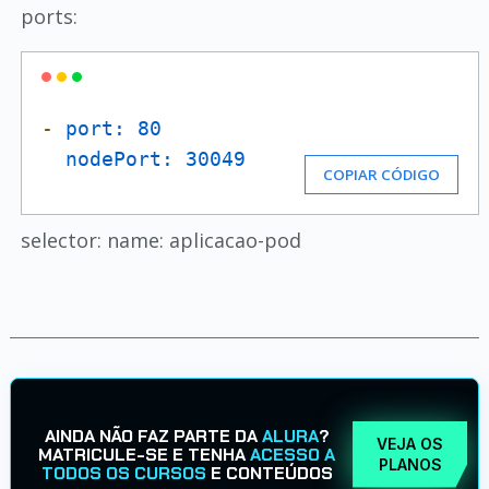
ports:
-
port:
80
nodePort:
30049
COPIAR CÓDIGO
selector: name: aplicacao-pod
AINDA NÃO FAZ PARTE DA
ALURA
?
VEJA OS
MATRICULE-SE E TENHA
ACESSO A
PLANOS
TODOS OS CURSOS
E CONTEÚDOS