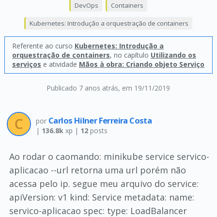
DevOps
Containers
Kubernetes: Introdução a orquestração de containers
Referente ao curso
Kubernetes: Introdução a
orquestração de containers
, no capítulo
Utilizando os
serviços
e atividade
Mãos à obra: Criando objeto Serviço
Publicado 7 anos atrás
, em 19/11/2019
Carlos Hilner Ferreira Costa
por
|
136.8k
xp |
12
posts
Ao rodar o caomando: minikube service servico-
aplicacao --url retorna uma url porém não
acessa pelo ip. segue meu arquivo do service:
apiVersion: v1 kind: Service metadata: name:
servico-aplicacao spec: type: LoadBalancer