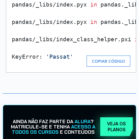
pandas/_libs/index.pyx 
in
 pandas._lib
pandas/_libs/index.pyx 
in
 pandas._lib
pandas/_libs/index_class_helper.pxi 
i
KeyError: 
'Passat'
COPIAR CÓDIGO
AINDA NÃO FAZ PARTE DA
ALURA
?
VEJA OS
MATRICULE-SE E TENHA
ACESSO A
PLANOS
TODOS OS CURSOS
E CONTEÚDOS