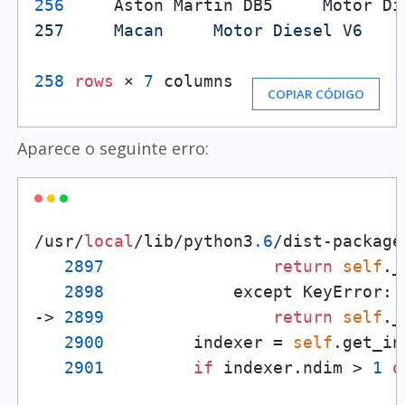
256
     Aston Martin DB5     Motor Di
257     Macan     Motor Diesel V6    
258
rows
 × 
7
 columns
COPIAR CÓDIGO
Aparece o seguinte erro:
/usr/
local
/lib/python3
.6
/dist-package
2897
return
self
._
2898
             except KeyError:

-> 
2899
return
self
._
2900
         indexer = 
self
.get_in
2901
if
 indexer.ndim > 
1
o