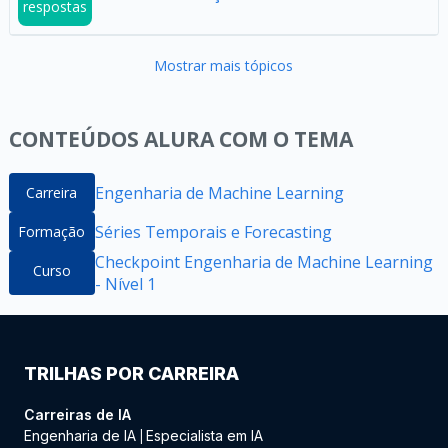
respostas
Mostrar mais tópicos
CONTEÚDOS ALURA COM O TEMA
Engenharia de Machine Learning
Carreira
Séries Temporais e Forecasting
Formação
Checkpoint Engenharia de Machine Learning
Curso
- Nível 1
TRILHAS POR CARREIRA
Carreiras de IA
Engenharia de IA
Especialista em IA
|