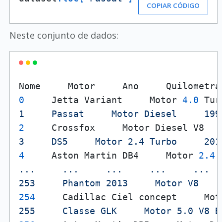
COPIAR CÓDIGO
Neste conjunto de dados:
0
     Jetta Variant     Motor 
4.0
 Tur
1     Passat     Motor Diesel     199
2
     Crossfox     Motor Diesel V8   
3     DS5     Motor 2.4 Turbo     201
4
     Aston Martin DB4     Motor 
2.4
 
...     ...     ...     ...     ...  
253     Phantom 2013     Motor V8    
254
     Cadillac Ciel concept     Mot
255     Classe GLK     Motor 5.0 V8 B