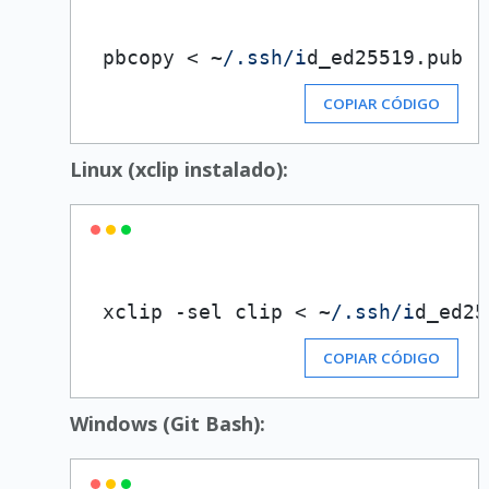
 pbcopy < ~
/.ssh/i
d_ed25519.
pub
COPIAR CÓDIGO
Linux (xclip instalado):
 xclip -sel clip < ~
/.ssh/i
d_ed25
COPIAR CÓDIGO
Windows (Git Bash):