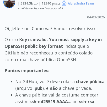
|
5934.3k
xp |
12540
posts
Alura Scuba Team
Analista de Suporte Educacional II
04/03/2026
Oi, Jefferson! Como vai? Vamos resolver isso.
O erro
Key is invalid. You must supply a key in
OpenSSH public key format
indica que o
GitHub não reconheceu o conteúdo colado
como uma chave pública OpenSSH.
Pontos importantes:
No GitHub, você deve colar a
chave pública
(arquivo
.pub
), e
não
a chave privada.
A chave pública válida costuma começar
assim:
ssh-ed25519 AAAA...
ou
ssh-rsa