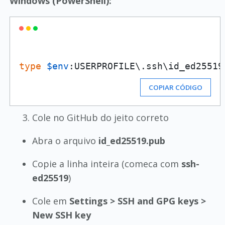
Windows (PowerShell):
type
$env
COPIAR CÓDIGO
Cole no GitHub do jeito correto
Abra o arquivo
id_ed25519.pub
Copie a linha inteira (comeca com
ssh-
ed25519
)
Cole em
Settings > SSH and GPG keys >
New SSH key