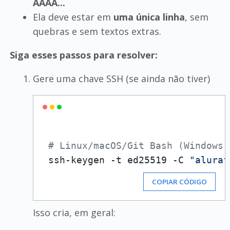
AAAA...
Ela deve estar em
uma única linha
, sem
quebras e sem textos extras.
Siga esses passos para resolver:
Gere uma chave SSH (se ainda não tiver)
# Linux/macOS/Git Bash (Windows)
 ssh-keygen -t ed25519 -C 
"aluraf
COPIAR CÓDIGO
Isso cria, em geral: