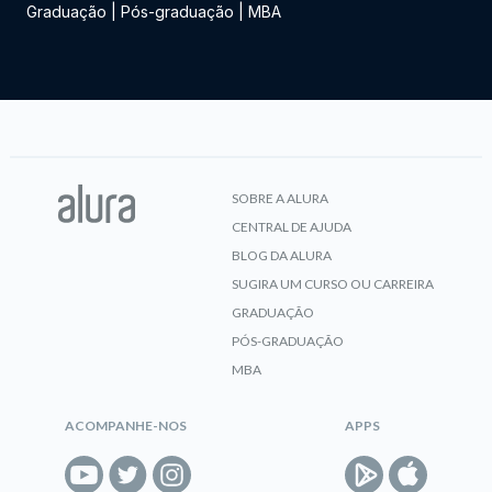
Graduação
|
Pós-graduação
|
MBA
SOBRE A ALURA
CENTRAL DE AJUDA
BLOG DA ALURA
SUGIRA UM CURSO OU CARREIRA
GRADUAÇÃO
PÓS-GRADUAÇÃO
MBA
ACOMPANHE-NOS
APPS