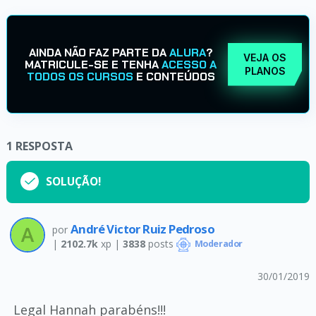
AINDA NÃO FAZ PARTE DA
ALURA
?
VEJA OS
MATRICULE-SE E TENHA
ACESSO A
PLANOS
TODOS OS CURSOS
E CONTEÚDOS
1
RESPOSTA
SOLUÇÃO!
André Victor Ruiz Pedroso
por
|
2102.7k
xp |
3838
posts
Moderador
30/01/2019
Legal Hannah parabéns!!!