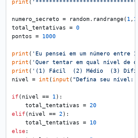
print
(
'******************************
numero_secreto = random.randrange(
1
,
1
total_tentativas = 
0
pontos = 
1000
print
(
'Eu pensei em um número entre 1
print
(
'Quer tentar em qual nível de d
print
(
'(1) Fácil  (2) Médio  (3) Difí
nivel = 
int
(
input
(
"Defina seu nível: 
if
(nivel == 
1
):

    total_tentativas = 
20
elif
(nivel == 
2
):

    total_tentativas = 
10
else
:
