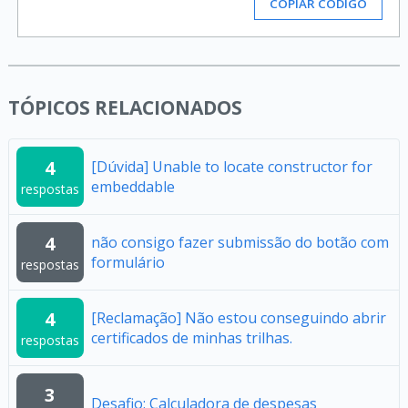
COPIAR CÓDIGO
TÓPICOS RELACIONADOS
4
[Dúvida] Unable to locate constructor for
embeddable
respostas
4
não consigo fazer submissão do botão com
formulário
respostas
4
[Reclamação] Não estou conseguindo abrir
certificados de minhas trilhas.
respostas
3
Desafio: Calculadora de despesas