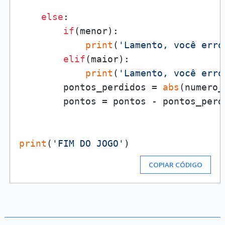
else
:

if
(menor):

print
(
'Lamento, você erro
elif
(maior):

print
(
'Lamento, você erro
        pontos_perdidos = 
abs
(numero_
        pontos = pontos - pontos_perdi
print
(
'FIM DO JOGO'
COPIAR CÓDIGO