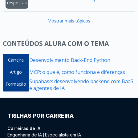
respostas
Mostrar mais tópicos
CONTEÚDOS ALURA COM O TEMA
Desenvolvimento Back-End Python
Carreira
MCP: o que é, como funciona e diferenças
Artigo
Supabase: desenvolvendo backend com BaaS
Formação
e agentes de IA
TRILHAS POR CARREIRA
Carreiras de IA
Engenharia de IA
Especialista em IA
|