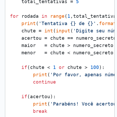
    total_tentativas = 
5
for
 rodada 
in
range
(
1
,total_tentativa
print
(
'Tentativa {} de {}'
.
format
    chute = 
int
(
input
(
'Digite seu núm
    acertou = chute == numero_secreto

    maior   = chute > numero_secreto

    menor   = chute < numero_secreto

if
(chute < 
1
or
 chute > 
100
):

print
(
'Por favor, apenas núme
continue
if
(acertou):

print
(
'Parabéns! Você acertou
break