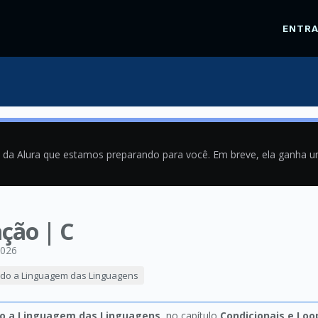
ENTR
a da Alura que estamos preparando para você. Em breve, ela ganha 
ção | C
2026
do a Linguagem das Linguagens
o a Linguagem das Linguagens
, no capítulo
Condicionais e Loop