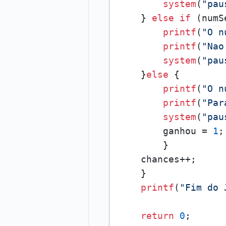
system
(
"pau
    } 
else
if
 (numS
printf
(
"O n
printf
(
"Nao
system
(
"pau
    }
else
 {

printf
(
"O n
printf
(
"Par
system
(
"pau
        ganhou = 
1
;

        }

    chances++;

    }

printf
(
"Fim do 
return
0
;
