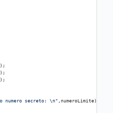
);

);

);

o numero secreto: \n"
,numeroLimite);
