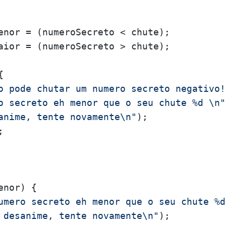
enor = (numeroSecreto < chute);

aior = (numeroSecreto > chute);



o pode chutar um numero secreto negativo!
o secreto eh menor que o seu chute %d \n"
anime, tente novamente\n"
);



nor) {

umero secreto eh menor que o seu chute %d
 desanime, tente novamente\n"
);
