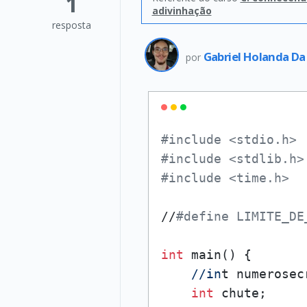
1
adivinhação
resposta
Gabriel Holanda Da
por
#include <stdio.h>
#include <stdlib.h>
#include <time.h>
//
#define LIMITE_DE
int
 main() {

//in
t numerosec
int
 chute;
