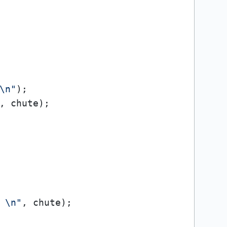
\n"
);

, chute);

 \n"
, chute);
