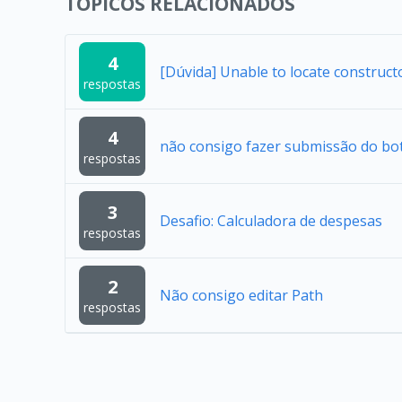
TÓPICOS RELACIONADOS
4
[Dúvida] Unable to locate construc
respostas
4
não consigo fazer submissão do bo
respostas
3
Desafio: Calculadora de despesas
respostas
2
Não consigo editar Path
respostas