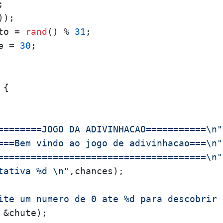
;

);

to = 
rand
() % 
31
;

e = 
30
;

 {

========JOGO DA ADIVINHACAO===========\n"
===Bem vindo ao jogo de adivinhacao===\n"
======================================\n"
tativa %d \n"
,chances);

ite um numero de 0 ate %d para descobrir 
 &chute);
