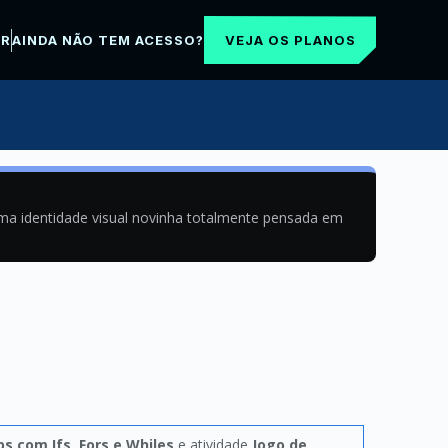
VEJA OS PLANOS
AR
AINDA NÃO TEM ACESSO?
uma identidade visual novinha totalmente pensada em
s com Ifs, Fors e Whiles
e atividade
Jogo de