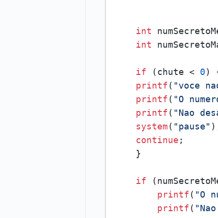
int
 numSecretoM
int
 numSecretoM
if
 (chute < 
0
) {
printf
(
"voce na
printf
(
"O numer
printf
(
"Nao des
system
(
"pause"
);
continue
;

    }

if
 (numSecretoMe
printf
(
"O n
printf
(
"Nao