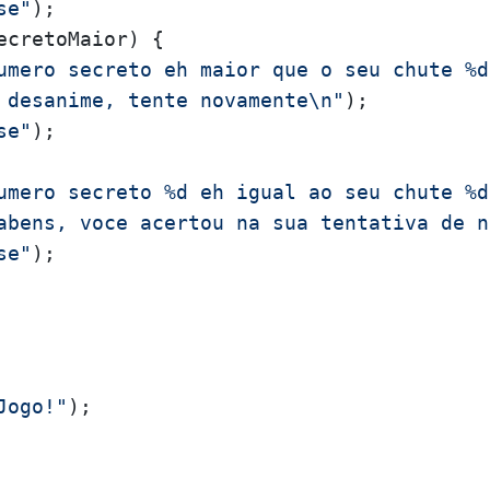
se"
);

ecretoMaior) {

umero secreto eh maior que o seu chute %d
 desanime, tente novamente\n"
);

se"
);

umero secreto %d eh igual ao seu chute %d
abens, voce acertou na sua tentativa de n
se"
);

Jogo!"
);
