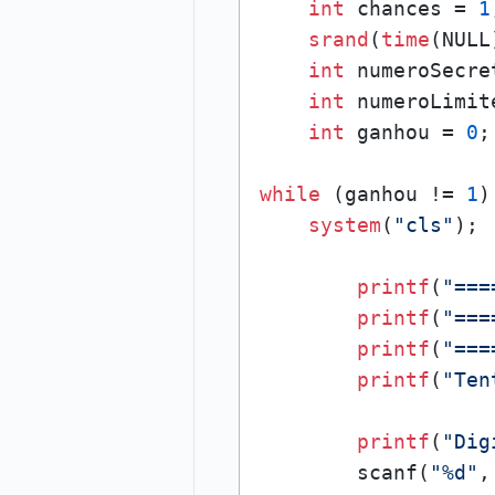
int
 chances = 
1
srand
(
time
(NULL)
int
 numeroSecre
int
 numeroLimit
int
 ganhou = 
0
;

while
 (ganhou != 
1
)
system
(
"cls"
);

printf
(
"===
printf
(
"===
printf
(
"===
printf
(
"Ten
printf
(
"Dig
        scanf(
"%d"
,