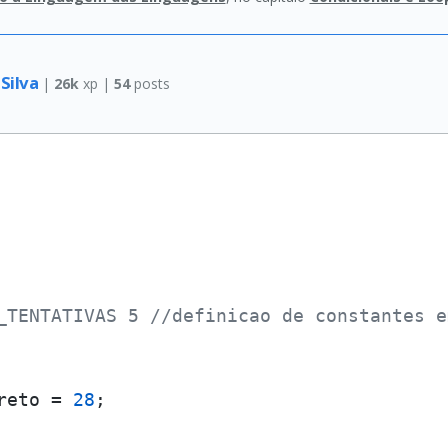
 Silva
|
26k
xp |
54
posts
_TENTATIVAS 5 //definicao de constantes e
reto = 
28
;
