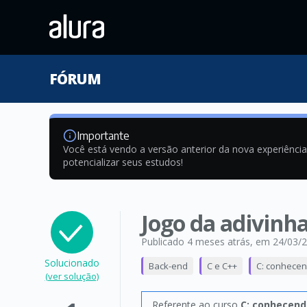
FÓRUM
Importante
Você está vendo a versão anterior da nova experiênci
potencializar seus estudos!
Jogo da adivinha
Publicado 4 meses atrás
, em 24/03/
Solucionado
Back-end
C e C++
C: conhecen
(ver solução)
Referente ao curso
C: conhecend