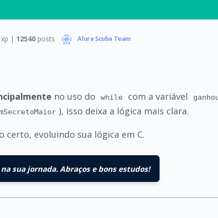
xp |
12540
posts
Alura Scuba Team
ncipalmente
no uso do
com a variável
while
ganho
), isso deixa a lógica mais clara.
mSecretoMaior
 certo, evoluindo sua lógica em C.
na sua jornada. Abraços e bons estudos!