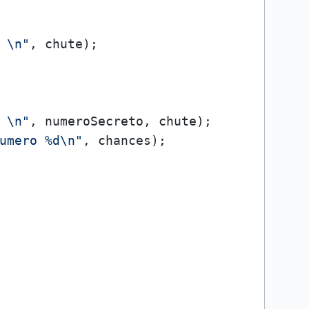
 \n"
, chute);

 \n"
, numeroSecreto, chute);

umero %d\n"
, chances);
