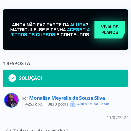
AINDA NÃO FAZ PARTE DA
ALURA
?
VEJA OS
MATRICULE-SE E TENHA
ACESSO A
PLANOS
TODOS OS CURSOS
E CONTEÚDOS
1
RESPOSTA
SOLUÇÃO!
Monalisa Meyrelle de Sousa Silva
por
|
4253k
xp |
9830
posts
Alura Scuba Team
11/07/2024