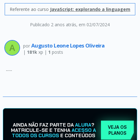
Referente ao curso
JavaScript: explorando a linguagem
Publicado 2 anos atrás
, em 02/07/2024
Augusto Leone Lopes Oliveira
por
|
181k
xp |
1
posts
.....
AINDA NÃO FAZ PARTE DA
ALURA
?
VEJA OS
MATRICULE-SE E TENHA
ACESSO A
PLANOS
TODOS OS CURSOS
E CONTEÚDOS