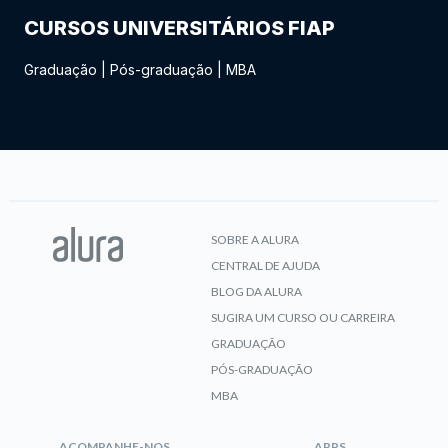
CURSOS UNIVERSITÁRIOS FIAP
Graduação
|
Pós-graduação
|
MBA
SOBRE A ALURA
CENTRAL DE AJUDA
BLOG DA ALURA
SUGIRA UM CURSO OU CARREIRA
GRADUAÇÃO
PÓS-GRADUAÇÃO
MBA
ACOMPANHE-NOS
APPS