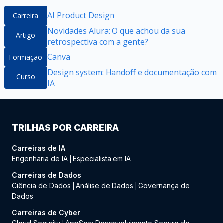
AI Product Design
Carreira
Novidades Alura: O que achou da sua
Artigo
retrospectiva com a gente?
Canva
Formação
Design system: Handoff e documentação com
Curso
IA
TRILHAS POR CARREIRA
Carreiras de IA
Engenharia de IA
Especialista em IA
|
Carreiras de Dados
Ciência de Dados
Análise de Dados
Governança de
|
|
Dados
Carreiras de Cyber
Cloud Security
AppSec: Desenvolvimento Seguro de