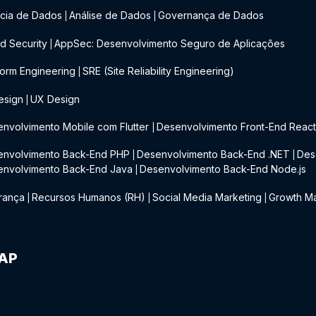
cia de Dados
Análise de Dados
Governança de Dados
|
|
d Security
AppSec: Desenvolvimento Seguro de Aplicações
|
form Engineering
SRE (Site Reliability Engineering)
|
esign
UX Design
|
nvolvimento Mobile com Flutter
Desenvolvimento Front-End Reac
|
envolvimento Back-End PHP
Desenvolvimento Back-End .NET
Des
|
|
envolvimento Back-End Java
Desenvolvimento Back-End Node.js
|
rança
Recursos Humanos (RH)
Social Media Marketing
Growth Ma
|
|
|
IAP