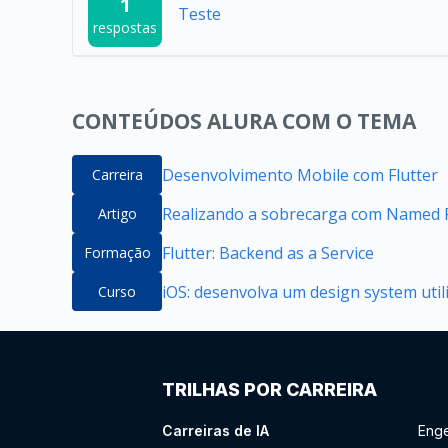
1
Teste
respostas
CONTEÚDOS ALURA COM O TEMA
Desenvolvimento Mobile com Flutter
Carreira
Realizando a sobrecarga com Named P
Artigo
Flutter: Backend as a Service
Formação
iOS: desenvolva um design system util
Curso
TRILHAS POR CARREIRA
Carreiras de IA
Enge