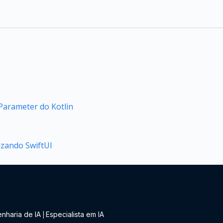
arameter do Kotlin
izando SwiftUI
nharia de IA
Especialista em IA
|