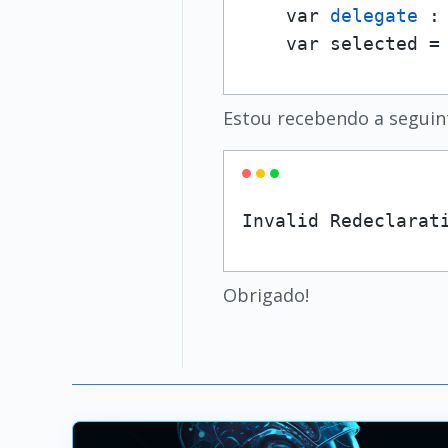
    var 
delegate 
:
    var selected =
Estou recebendo a segui
Invalid Redeclarat
Obrigado!