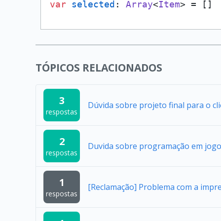
var
selected
: 
Array
<
Item
> = []
TÓPICOS RELACIONADOS
3
Dúvida sobre projeto final para o cl
respostas
2
Duvida sobre programação em jogo
respostas
1
[Reclamação] Problema com a impres
respostas