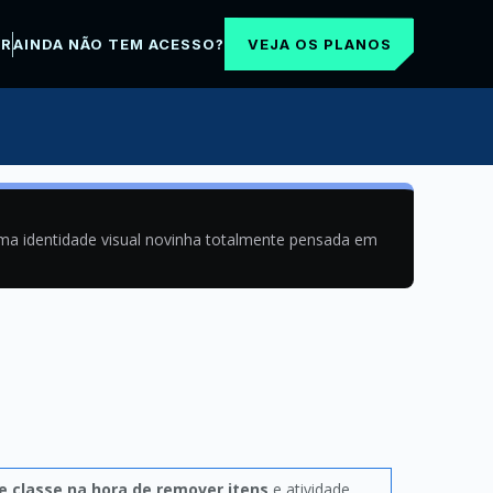
VEJA OS PLANOS
AR
AINDA NÃO TEM ACESSO?
uma identidade visual novinha totalmente pensada em
e classe na hora de remover itens
e atividade