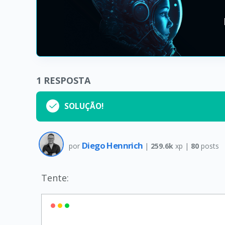
1
RESPOSTA
SOLUÇÃO!
Diego Hennrich
por
|
259.6k
xp |
80
posts
Tente: