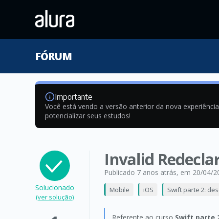
FÓRUM
Importante
Você está vendo a versão anterior da nova experiênci
potencializar seus estudos!
Invalid Redeclar
Publicado 7 anos atrás
, em 20/04/2
Solucionado
Mobile
iOS
Swift parte 2: d
(ver solução)
Referente ao curso
Swift parte 