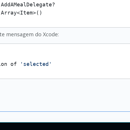
 AddAMealDelegate?

 Array<Item>()
nte mensagem do Xcode:
ion of 
'selected'