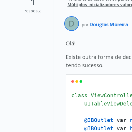
1
Múltiplos inicializadores val
resposta
Douglas Moreira
por
Olá!
Existe outra forma de dec
tendo sucesso.
class
ViewControll
UITableViewDel
@IBOutlet
 var 
@IBOutlet
 var 