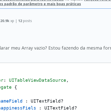
ores padrão de parâmetro e mais boas práticas
|
20.9k
xp |
12
posts
larar meu Array vazio? Estou fazendo da mesma for
er
: 
UITableViewDataSource
, 

egate
 {

nameField 
: UITextField?

happinessFiels 
: UITextField?
