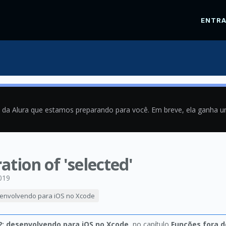
ENTR
a da Alura que estamos preparando para você. Em breve, ela ganha 
ation of 'selected'
019
esenvolvendo para iOS no Xcode
2: desenvolvendo para iOS no Xcode
, no capítulo
Funções fora d