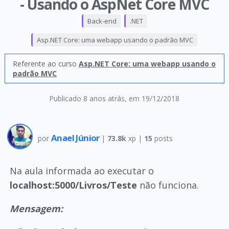
- Usando o AspNet Core MVC
Back-end
.NET
Asp.NET Core: uma webapp usando o padrão MVC
Referente ao curso
Asp.NET Core: uma webapp usando o
padrão MVC
Publicado 8 anos atrás
, em 19/12/2018
Anael Júnior
por
|
73.8k
xp |
15
posts
Na aula informada ao executar o
localhost:5000/Livros/Teste
não funciona.
Mensagem: