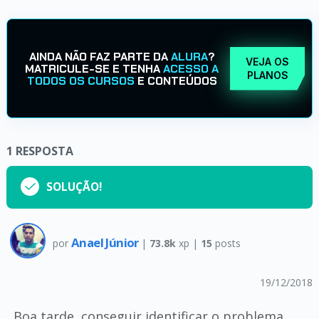
AINDA NÃO FAZ PARTE DA
ALURA
?
VEJA OS
MATRICULE-SE E TENHA
ACESSO A
PLANOS
TODOS OS CURSOS
E CONTEÚDOS
1
RESPOSTA
SOLUÇÃO!
Anael Júnior
por
|
73.8k
xp |
15
posts
19/12/2018
Boa tarde, conseguir identificar o problema.