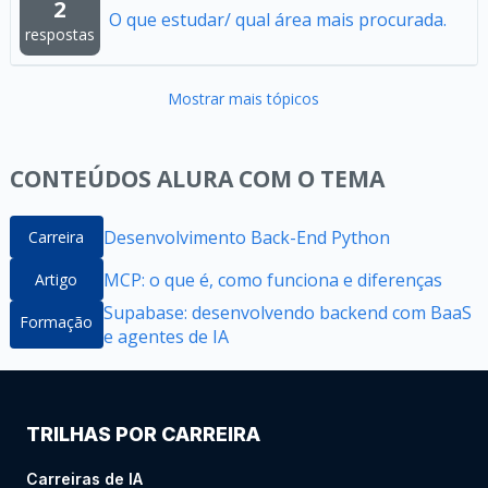
2
O que estudar/ qual área mais procurada.
respostas
Mostrar mais tópicos
CONTEÚDOS ALURA COM O TEMA
Desenvolvimento Back-End Python
Carreira
MCP: o que é, como funciona e diferenças
Artigo
Supabase: desenvolvendo backend com BaaS
Formação
e agentes de IA
TRILHAS POR CARREIRA
Carreiras de IA