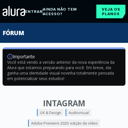
AINDA NÃO TEM
VEJA OS
ENTRAR
ACESSO?
PLANOS
FÓRUM
Importante
Você está vendo a versão anterior da nova experiência da
Alura que estamos preparando para você. Em breve, ela
ganha uma identidade visual novinha totalmente pensada
em potencializar seus estudos!
INTAGRAM
UX & Design
Audiovisual
Adobe Premiere 2020: edição de vídeo