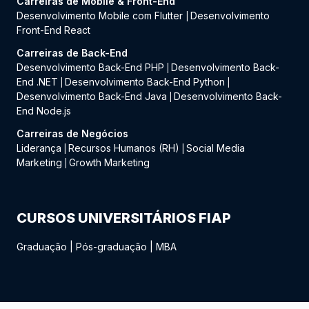
Carreiras de Mobile & Front-End
Desenvolvimento Mobile com Flutter
Desenvolvimento
|
Front-End React
Carreiras de Back-End
Desenvolvimento Back-End PHP
Desenvolvimento Back-
|
End .NET
Desenvolvimento Back-End Python
|
|
Desenvolvimento Back-End Java
Desenvolvimento Back-
|
End Node.js
Carreiras de Negócios
Liderança
Recursos Humanos (RH)
Social Media
|
|
Marketing
Growth Marketing
|
CURSOS UNIVERSITÁRIOS FIAP
Graduação
|
Pós-graduação
|
MBA