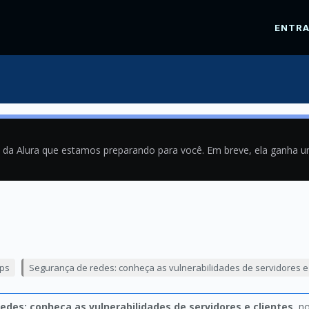
ENTR
a da Alura que estamos preparando para você. Em breve, ela ganha 
9
ps
Segurança de redes: conheça as vulnerabilidades de servidores e 
edes: conheça as vulnerabilidades de servidores e clientes
, n