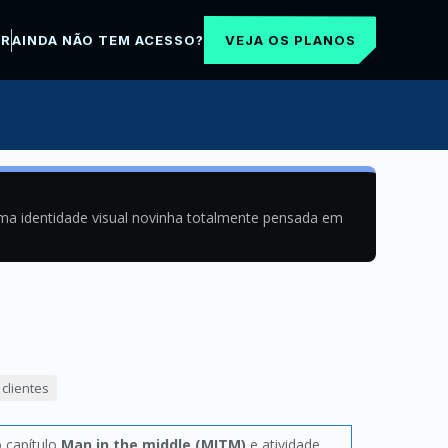
VEJA OS PLANOS
AR
AINDA NÃO TEM ACESSO?
uma identidade visual novinha totalmente pensada em
clientes
o capítulo
Man in the middle (MITM)
e atividade