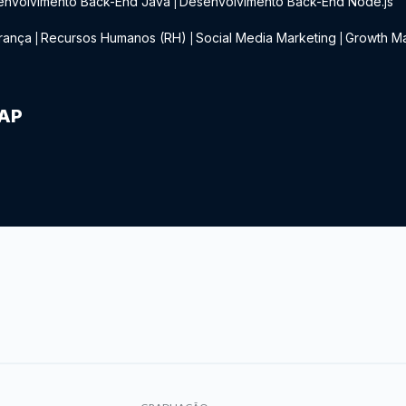
envolvimento Back-End Java
Desenvolvimento Back-End Node.js
|
rança
Recursos Humanos (RH)
Social Media Marketing
Growth Ma
|
|
|
IAP