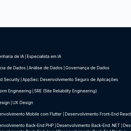
nharia de IA
Especialista em IA
|
cia de Dados
Análise de Dados
Governança de Dados
|
|
d Security
AppSec: Desenvolvimento Seguro de Aplicações
|
form Engineering
SRE (Site Reliability Engineering)
|
esign
UX Design
|
nvolvimento Mobile com Flutter
Desenvolvimento Front-End Reac
|
envolvimento Back-End PHP
Desenvolvimento Back-End .NET
Des
|
|