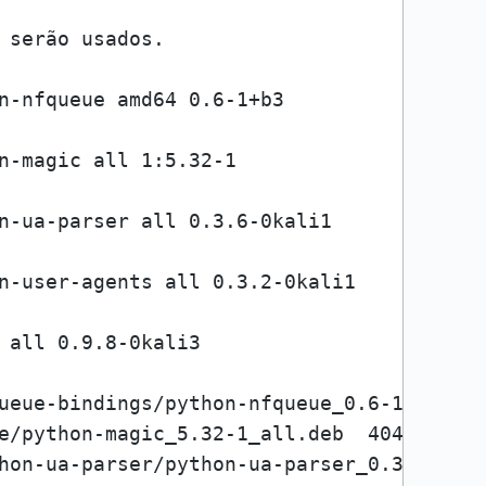
 serão usados.

n-nfqueue amd64 0.6-1+b3

n-magic all 1:5.32-1

n-ua-parser all 0.3.6-0kali1

n-user-agents all 0.3.2-0kali1

 all 0.9.8-0kali3

ueue-bindings/python-nfqueue_0.6-1+b3_amd
e/python-magic_5.32-1_all.deb  404  Not F
hon-ua-parser/python-ua-parser_0.3.6-0kal