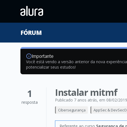
FÓRUM
Importante
Você está vendo a versão anterior da nova experiênci
potencializar seus estudos!
Instalar mitmf
1
Publicado 7 anos atrás
, em 08/02/201
resposta
Cibersegurança
AppSec & DevSecO
Referente ao curso
Segurança de r