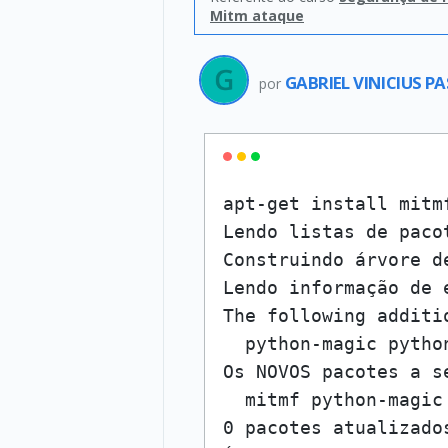
Mitm ataque
GABRIEL VINICIUS 
por
apt-get install mitmf
Lendo listas de pacot
Construindo árvore d
Lendo informação de e
The following additi
  python-magic pytho
Os NOVOS pacotes a s
  mitmf python-magic
0 pacotes atualizado