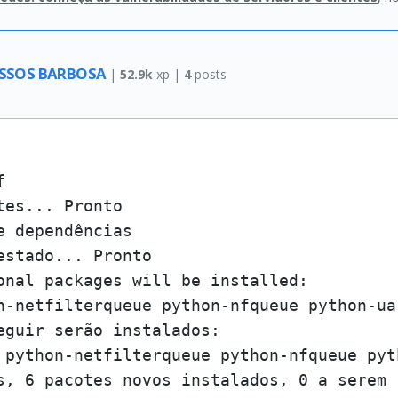
PASSOS BARBOSA
|
52.9k
xp |
4
posts


es... Pronto

e dependências       

stado... Pronto

onal packages will be installed:

n-netfilterqueue python-nfqueue python-ua
eguir serão instalados:

 python-netfilterqueue python-nfqueue pyt
s, 6 pacotes novos instalados, 0 a serem 