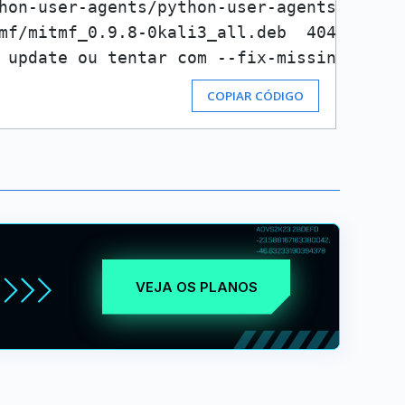
hon-user-agents/python-user-agents_0.3.2-
mf/mitmf_0.9.8-0kali3_all.deb  404  Not F
COPIAR CÓDIGO
VEJA OS PLANOS