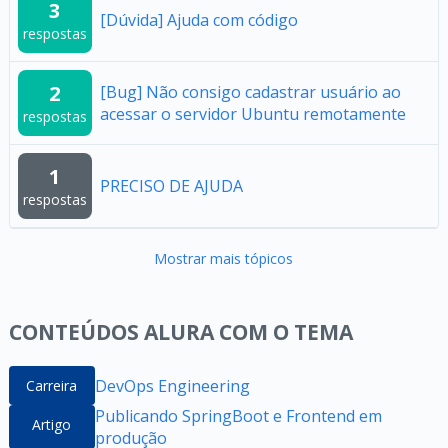
3
[Dúvida] Ajuda com código
respostas
2
[Bug] Não consigo cadastrar usuário ao
acessar o servidor Ubuntu remotamente
respostas
1
PRECISO DE AJUDA
respostas
Mostrar mais tópicos
CONTEÚDOS ALURA COM O TEMA
DevOps Engineering
Carreira
Publicando SpringBoot e Frontend em
Artigo
produção