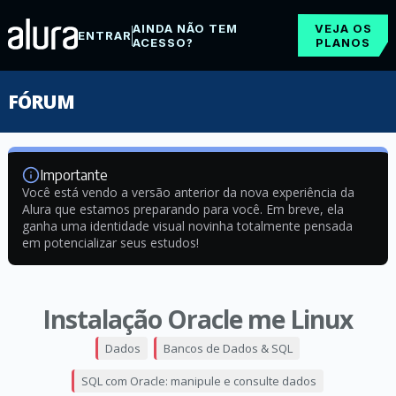
AINDA NÃO TEM
VEJA OS
ENTRAR
ACESSO?
PLANOS
FÓRUM
Importante
Você está vendo a versão anterior da nova experiência da
Alura que estamos preparando para você. Em breve, ela
ganha uma identidade visual novinha totalmente pensada
em potencializar seus estudos!
Instalação Oracle me Linux
Dados
Bancos de Dados & SQL
SQL com Oracle: manipule e consulte dados