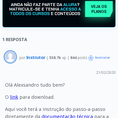
AINDA NÃO FAZ PARTE DA
ALURA
?
VEJA OS
MATRICULE-SE E TENHA
ACESSO A
PLANOS
TODOS OS CURSOS
E CONTEÚDOS
1
RESPOSTA
Instrutor
por
|
558.7k
xp |
844
posts
Instrutor
21/02/2020
Olá Alexsandro tudo bem?
O
link
para download.
Aqui você terá a instrução do passo-a-passo
diretamente da
documentação técnica
para a