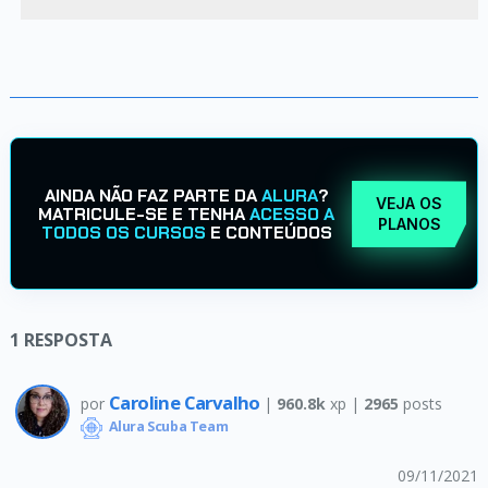
AINDA NÃO FAZ PARTE DA
ALURA
?
VEJA OS
MATRICULE-SE E TENHA
ACESSO A
PLANOS
TODOS OS CURSOS
E CONTEÚDOS
1
RESPOSTA
Caroline Carvalho
por
|
960.8k
xp |
2965
posts
Alura Scuba Team
09/11/2021