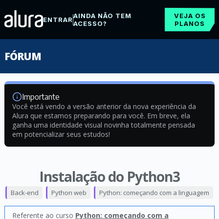
AINDA NÃO TEM
VEJA OS
ENTRAR
ACESSO?
PLANOS
FÓRUM
Importante
Você está vendo a versão anterior da nova experiência da
Alura que estamos preparando para você. Em breve, ela
ganha uma identidade visual novinha totalmente pensada
em potencializar seus estudos!
Instalação do Python3
Back-end
Python web
Python: começando com a linguagem
Referente ao curso
Python: começando com a