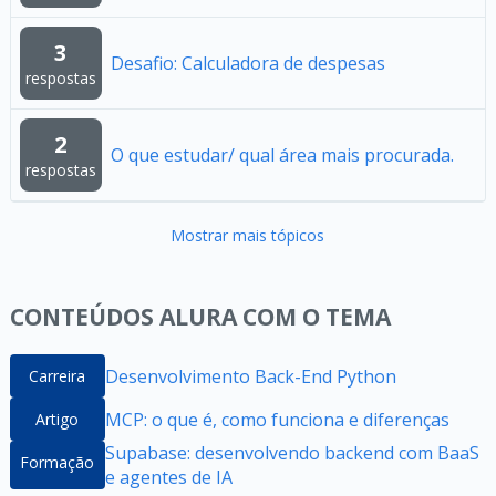
3
Desafio: Calculadora de despesas
respostas
2
O que estudar/ qual área mais procurada.
respostas
Mostrar mais tópicos
CONTEÚDOS ALURA COM O TEMA
Desenvolvimento Back-End Python
Carreira
MCP: o que é, como funciona e diferenças
Artigo
Supabase: desenvolvendo backend com BaaS
Formação
e agentes de IA