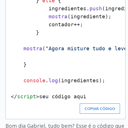
        } 
else
 {

            ingredientes.
push
(ingredi
mostra
(ingrediente);

            contador++;

        }

mostra
(
"Agora misture tudo e leve
    }

console
.
log
(ingredientes);

</
script
>
seu código aqui
COPIAR CÓDIGO
Bom dia Gabriel, tudo bem? Esse é o código que