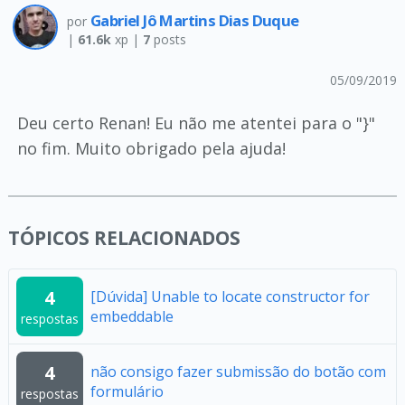
Gabriel Jô Martins Dias Duque
por
|
61.6k
xp |
7
posts
05/09/2019
Deu certo Renan! Eu não me atentei para o "}"
no fim. Muito obrigado pela ajuda!
TÓPICOS RELACIONADOS
4
[Dúvida] Unable to locate constructor for
embeddable
respostas
4
não consigo fazer submissão do botão com
formulário
respostas