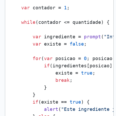
var
 contador = 
1
;

while
(contador <= quantidade) {

var
 ingrediente = 
prompt
(
"Inf
var
 existe = 
false
;

for
(
var
 posicao = 
0
; posicao 
if
(ingredientes[posicao] 
                existe = 
true
;

break
;

            }

        }

if
(existe == 
true
) {

alert
(
"Este ingrediente j