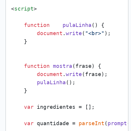
<
script
>
function
pulaLinha
(
) {

document
.
write
(
"<br>"
);

    }

function
mostra
(
frase
) {

document
.
write
(frase);

pulaLinha
();

    }

var
 ingredientes = [];

var
 quantidade = 
parseInt
(
prompt
(