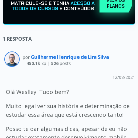
VEJA OS
MATRICULE-SE E TENHA
ACESSO A
PLANOS
TODOS OS CURSOS
E CONTEÚDOS
1
RESPOSTA
Guilherme Henrique de Lira Silva
por
|
450.1k
xp |
526
posts
12/08/2021
Olá Weslley! Tudo bem?
Muito legal ver sua história e determinação de
estudar essa área que está crescendo tanto!
Posso te dar algumas dicas, apesar de eu não
estudar exatamente desenvolvimento mobile.