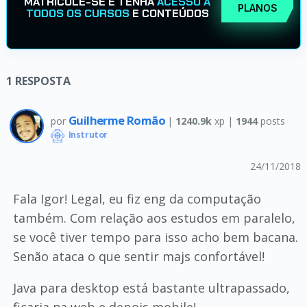
MATRICULE-SE E TENHA
ACESSO A
PLANOS
TODOS OS CURSOS
E CONTEÚDOS
1
RESPOSTA
Guilherme Romão
por
|
1240.9k
xp |
1944
posts
Instrutor
24/11/2018
Fala Igor! Legal, eu fiz eng da computação
também. Com relação aos estudos em paralelo,
se você tiver tempo para isso acho bem bacana.
Senão ataca o que sentir majs confortável!
Java para desktop está bastante ultrapassado,