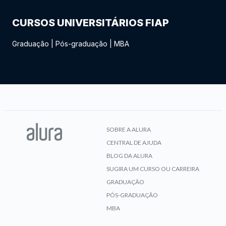
CURSOS UNIVERSITÁRIOS FIAP
Graduação
|
Pós-graduação
|
MBA
SOBRE A ALURA
CENTRAL DE AJUDA
BLOG DA ALURA
SUGIRA UM CURSO OU CARREIRA
GRADUAÇÃO
PÓS-GRADUAÇÃO
MBA