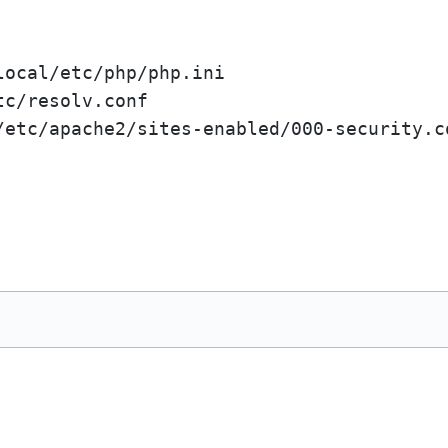
ocal/etc/php/php.ini

c/resolv.conf

/etc/apache2/sites-enabled/000-security.co