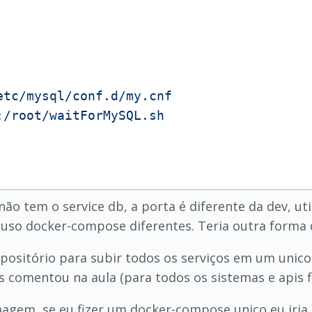
etc/mysql/conf.d/my.cnf
:/root/waitForMySQL.sh
não tem o service db, a porta é diferente da dev, uti
 uso docker-compose diferentes. Teria outra forma 
ositório para subir todos os serviços em um unico
 comentou na aula (para todos os sistemas e apis 
magem, se eu fizer um docker-compose unico eu iri