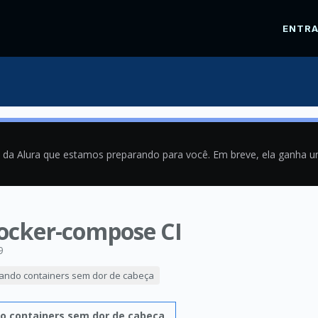
ENTR
a da Alura que estamos preparando para você. Em breve, ela ganha 
docker-compose CI
9
iando containers sem dor de cabeça
do containers sem dor de cabeça