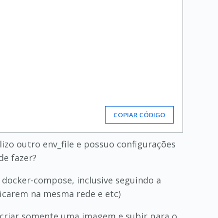
COPIAR CÓDIGO
lizo outro env_file e possuo configurações
de fazer?
 docker-compose, inclusive seguindo a
ficarem na mesma rede e etc)
a criar somente uma imagem e subir para o