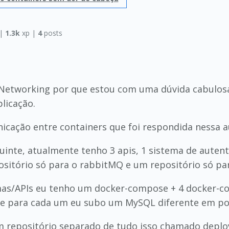
|
1.3k
xp |
4
posts
 Networking por que estou com uma dúvida cabulosa 
licação.
cação entre containers que foi respondida nessa au
guinte, atualmente tenho 3 apis, 1 sistema de aute
sitório só para o rabbitMQ e um repositório só par
mas/APIs eu tenho um docker-compose + 4 docker-c
 que para cada um eu subo um MySQL diferente em por
 repositório separado de tudo isso chamado deploy,