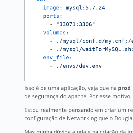
image:
mysql:5.7.24
ports:
-
"33071:3306"
volumes:
-
./mysql/conf.d/my.cnf:/
-
./mysql/waitForMySQL.sh
env_file:
-
./envs/dev.env
Isso é de uma aplicação, veja que na
prod
de segurança do apache. Por esse motivo,
Estou realmente pensando em criar um rep
configuração de Networking que o Douglas
Mas minha dúvida ainda é na criação da i