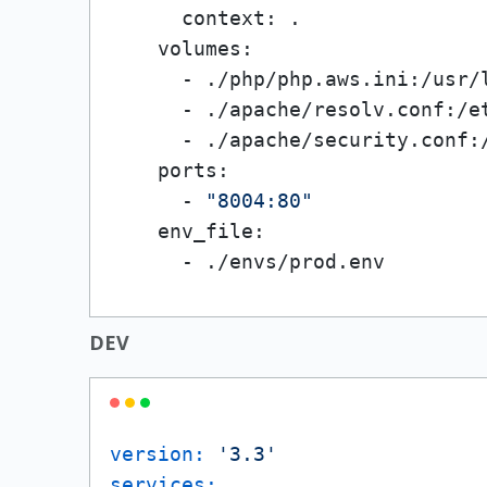
      context: .

    volumes:

      - ./php/php.aws.ini:/usr/l
      - ./apache/resolv.conf:/et
      - ./apache/security.conf:
    ports:

      - 
"8004:80"
    env_file:

      - ./envs/prod.env
DEV
version:
'3.3'
services: