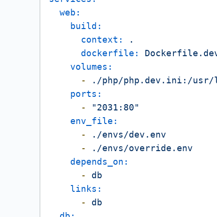
web:
build:
context:
.
dockerfile:
Dockerfile.de
volumes:
-
./php/php.dev.ini:/usr/
ports:
-
"2031:80"
env_file:
-
./envs/dev.env
-
./envs/override.env
depends_on:
-
db
links:
-
db
db: