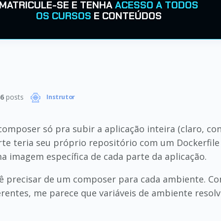
MATRICULE-SE E TENHA
ACESSO A TODOS
OS CURSOS
E CONTEÚDOS
6
posts
Instrutor
 composer só pra subir a aplicação inteira (claro, 
e teria seu próprio repositório com um Dockerfile
a imagem específica de cada parte da aplicação.
cê precisar de um composer para cada ambiente. C
rentes, me parece que variáveis de ambiente resol