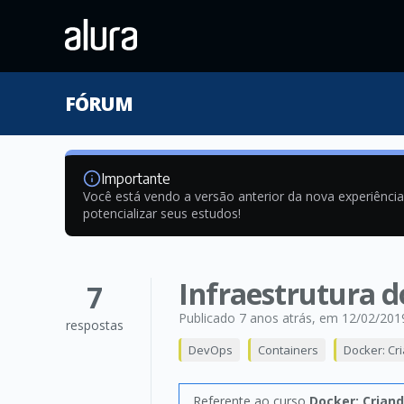
FÓRUM
Importante
Você está vendo a versão anterior da nova experiênci
potencializar seus estudos!
Infraestrutura 
7
Publicado 7 anos atrás
, em 12/02/201
respostas
DevOps
Containers
Docker: Cr
Referente ao curso
Docker: Crian