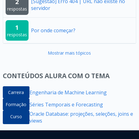
2
[Sugestão] Erro 404 | URL não existe no
servidor
respostas
1
Por onde começar?
respostas
Mostrar mais tópicos
CONTEÚDOS ALURA COM O TEMA
Engenharia de Machine Learning
Carreira
Séries Temporais e Forecasting
Formação
Oracle Database: projeções, seleções, joins e
Curso
views