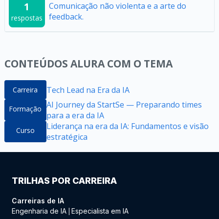
1
Comunicação não violenta e a arte do
feedback.
respostas
CONTEÚDOS ALURA COM O TEMA
Tech Lead na Era da IA
Carreira
AI Journey da StartSe — Preparando times
Formação
para a era da IA
Liderança na era da IA: Fundamentos e visão
Curso
estratégica​
TRILHAS POR CARREIRA
Carreiras de IA
Engenharia de IA
Especialista em IA
|