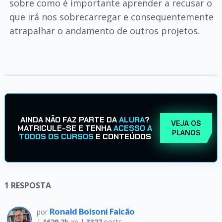
sobre como é importante aprender a recusar o
que irá nos sobrecarregar e consequentemente
atrapalhar o andamento de outros projetos.
AINDA NÃO FAZ PARTE DA
ALURA
?
VEJA OS
MATRICULE-SE E TENHA
ACESSO A
PLANOS
TODOS OS CURSOS
E CONTEÚDOS
1
RESPOSTA
Ronald Bolsoni Falcão
por
|
1629.2k
xp |
3327
posts