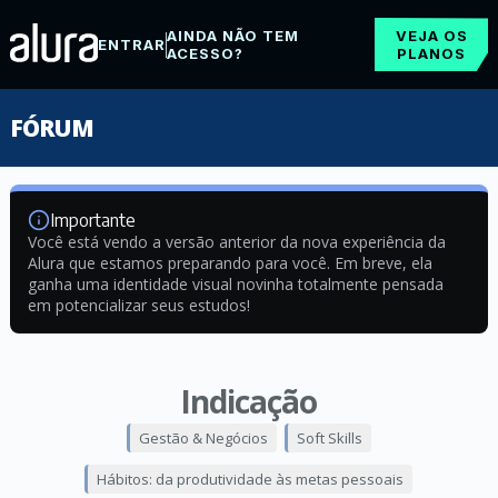
AINDA NÃO TEM
VEJA OS
ENTRAR
ACESSO?
PLANOS
FÓRUM
Importante
Você está vendo a versão anterior da nova experiência da
Alura que estamos preparando para você. Em breve, ela
ganha uma identidade visual novinha totalmente pensada
em potencializar seus estudos!
Indicação
Gestão & Negócios
Soft Skills
Hábitos: da produtividade às metas pessoais