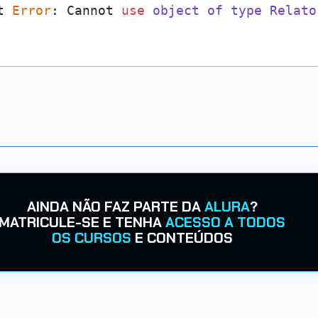
t 
Error
: Cannot 
use
object
of
type
Relato
AINDA NÃO FAZ PARTE DA
ALURA
?
MATRICULE-SE E TENHA
ACESSO A TODOS
OS CURSOS
E CONTEÚDOS