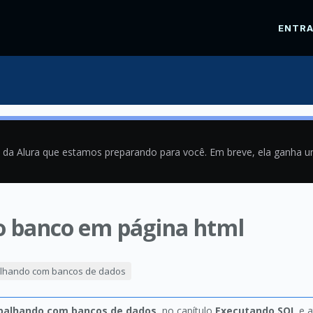
ENTR
a da Alura que estamos preparando para você. Em breve, ela ganha 
do banco em página html
1
alhando com bancos de dados
abalhando com bancos de dados
, no capítulo
Executando SQL
e a