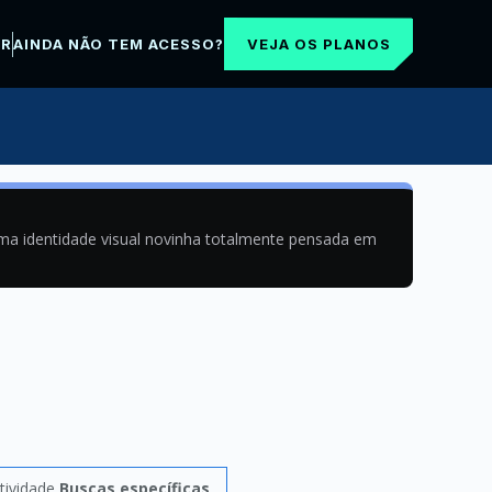
VEJA OS PLANOS
AR
AINDA NÃO TEM ACESSO?
uma identidade visual novinha totalmente pensada em
tividade
Buscas específicas