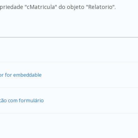
riedade "cMatricula" do objeto "Relatorio".
tor for embeddable
tão com formulário