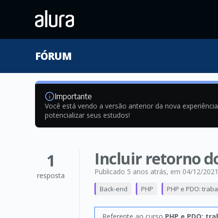
FÓRUM
Importante
Você está vendo a versão anterior da nova experiênci
potencializar seus estudos!
Incluir retorno 
1
Publicado 5 anos atrás
, em 04/12/202
resposta
Back-end
PHP
PHP e PDO: trab
Referente ao curso
PHP e PDO: tr