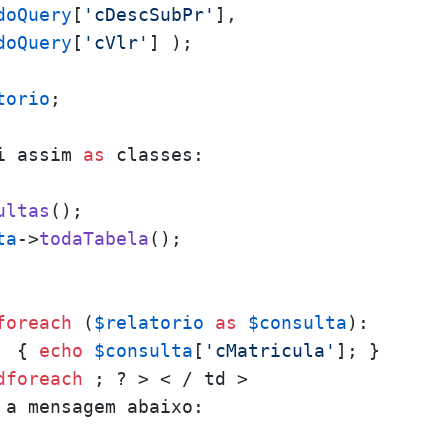
doQuery
[
'cDescSubPr'
],

doQuery
[
'cVlr'
] );

torio
;

i assim 
as
 classes:

ultas
ta
->
todaTabela
();

foreach
 (
$relatorio
as
$consulta
):

  { 
echo
$consulta
[
'cMatricula'
]; }

dforeach
 ; ? > < / td >

 a mensagem abaixo:
