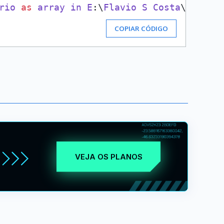
rio
as
array
in
E
:\
Flavio
S
Costa
\
Alura
\
COPIAR CÓDIGO
VEJA OS PLANOS