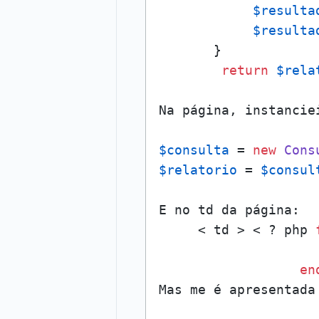
$resulta
$resulta
       }

return
$rela
Na página, instancie
$consulta
 = 
new
Cons
$relatorio
 = 
$consul
E no td da página:

     < td > < ? php 
                    
en
Mas me é apresentada