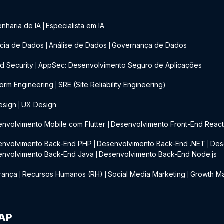
nharia de IA
Especialista em IA
|
cia de Dados
Análise de Dados
Governança de Dados
|
|
d Security
AppSec: Desenvolvimento Seguro de Aplicações
|
form Engineering
SRE (Site Reliability Engineering)
|
esign
UX Design
|
nvolvimento Mobile com Flutter
Desenvolvimento Front-End Reac
|
envolvimento Back-End PHP
Desenvolvimento Back-End .NET
Des
|
|
envolvimento Back-End Java
Desenvolvimento Back-End Node.js
|
rança
Recursos Humanos (RH)
Social Media Marketing
Growth Ma
|
|
|
IAP