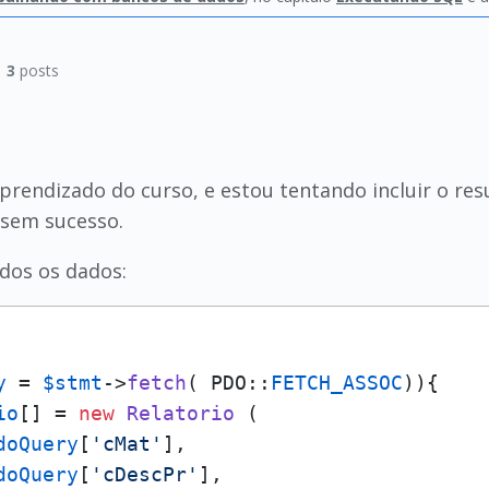
|
3
posts
prendizado do curso, e estou tentando incluir o re
 sem sucesso.
dos os dados:
y
 = 
$stmt
->
fetch
( PDO::
FETCH_ASSOC
)){

io
[] = 
new
Relatorio
 (

doQuery
[
'cMat'
],

doQuery
[
'cDescPr'
],
