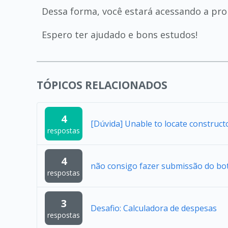
Dessa forma, você estará acessando a prop
Espero ter ajudado e bons estudos!
TÓPICOS RELACIONADOS
4
[Dúvida] Unable to locate construc
respostas
4
não consigo fazer submissão do bo
respostas
3
Desafio: Calculadora de despesas
respostas