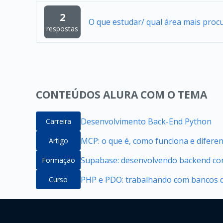
2
O que estudar/ qual área mais proc
respostas
CONTEÚDOS ALURA COM O TEMA
Desenvolvimento Back-End Python
Carreira
MCP: o que é, como funciona e difere
Artigo
Supabase: desenvolvendo backend com
Formação
PHP e PDO: trabalhando com bancos 
Curso